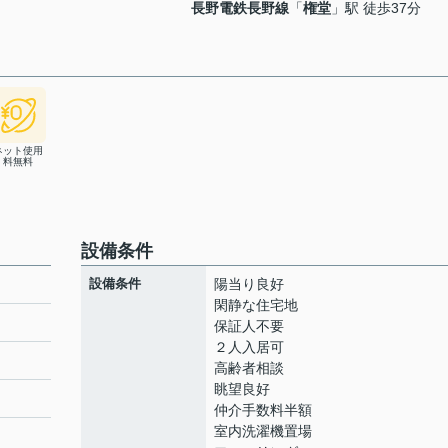
長野電鉄長野線
「
権堂
」駅 徒歩37分
ネット使用
料無料
設備条件
設備条件
陽当り良好
閑静な住宅地
保証人不要
２人入居可
高齢者相談
眺望良好
仲介手数料半額
室内洗濯機置場