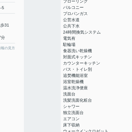
フローリング
バルコニー
-5
プロパンガス
公営水道
歩31
公共下水
24時間換気システム
7分
電気有
駐輪場
情報の見方
食器洗い乾燥機
対面式キッチン
カウンターキッチン
バス・トイレ別
追焚機能浴室
浴室乾燥機
温水洗浄便座
洗面台
洗髪洗面化粧台
シャワー
独立洗面台
エアコン
床下収納
ウォークインクロゼット