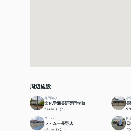
周辺施設
専門学校
小
文化学園長野専門学校
長
574ｍ（8分）
5
スーパー
郵
ラ・ムー長野店
母
643ｍ（9分）
7