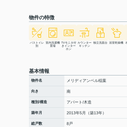
物件の特徴
バストイレ
室内洗濯機
TVモニタ付
カウンター
独立洗面台
浴室乾燥機
別
置場
きインター
キッチン
ホン
基本情報
物件名
メリディアンベル稲葉
向き
南
種別/構造
アパート/木造
築年月
2013年5月（築13年）
総戸数
8戸