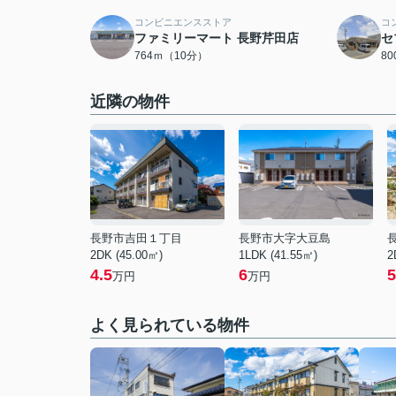
コンビニエンスストア
コ
ファミリーマート 長野芹田店
セ
764ｍ（10分）
8
近隣の物件
長野市吉田１丁目
長野市大字大豆島
2DK (45.00㎡)
1LDK (41.55㎡)
2
4.5
6
5
万円
万円
よく見られている物件