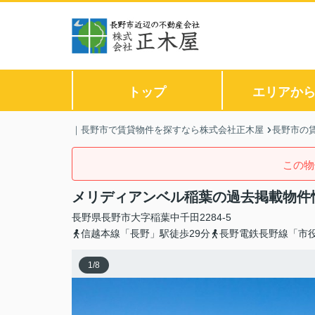
トップ
エリアか
｜長野市で賃貸物件を探すなら株式会社正木屋
長野市の
この物
メリディアンベル稲葉の過去掲載物件
長野県
長野市
大字稲葉
中千田2284-5
信越本線「長野」駅徒歩29分
長野電鉄長野線「市役
1
/
8