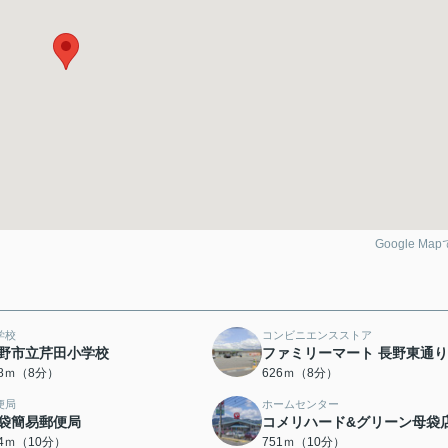
Google Ma
学校
コンビニエンスストア
野市立芹田小学校
ファミリーマート 長野東通
78ｍ（8分）
626ｍ（8分）
便局
ホームセンター
袋簡易郵便局
コメリハード&グリーン母袋
24ｍ（10分）
751ｍ（10分）