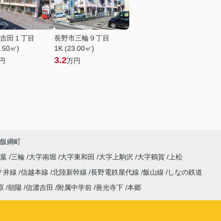
吉田１丁目
長野市三輪９丁目
6.50㎡)
1K (23.00㎡)
3.2
円
万円
飯綱町
稲葉
三輪
大字南堀
大字東和田
大字上駒沢
大字鶴賀
上松
ノ井線
信越本線
北陸新幹線
長野電鉄屋代線
飯山線
しなの鉄道
原
朝陽
信濃吉田
附属中学前
善光寺下
本郷