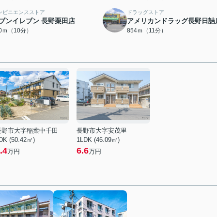
ンビニエンスストア
ドラッグストア
ブンイレブン 長野栗田店
アメリカンドラッグ長野日詰
00ｍ（10分）
854ｍ（11分）
長野市大字稲葉中千田
長野市大字安茂里
DK (50.42㎡)
1LDK (46.09㎡)
.4
6.6
万円
万円