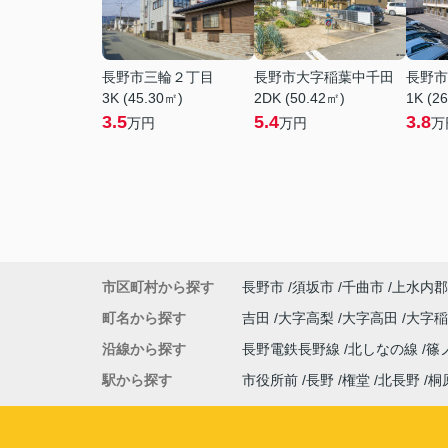
長野市三輪２丁目
長野市大字稲葉中千田
長野市
3K (45.30㎡)
2DK (50.42㎡)
1K (2
3.5
5.4
3.8
万円
万円
万
市区町村から探す
長野市
須坂市
千曲市
上水内郡
町名から探す
吉田
大字高梨
大字高田
大字
沿線から探す
長野電鉄長野線
北しなの線
篠
駅から探す
市役所前
長野
権堂
北長野
桐