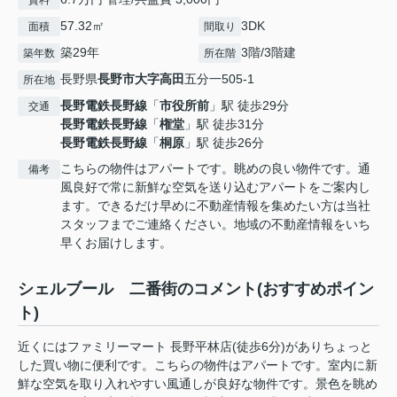
賃料
57.32㎡
3DK
面積
間取り
築29年
3階/3階建
築年数
所在階
長野県
長野市
大字高田
五分一505-1
所在地
長野電鉄長野線
「
市役所前
」駅 徒歩29分
交通
長野電鉄長野線
「
権堂
」駅 徒歩31分
長野電鉄長野線
「
桐原
」駅 徒歩26分
こちらの物件はアパートです。眺めの良い物件です。通
備考
風良好で常に新鮮な空気を送り込むアパートをご案内し
ます。できるだけ早めに不動産情報を集めたい方は当社
スタッフまでご連絡ください。地域の不動産情報をいち
早くお届けします。
シェルブール 二番街のコメント(おすすめポイン
ト)
近くにはファミリーマート 長野平林店(徒歩6分)がありちょっと
した買い物に便利です。こちらの物件はアパートです。室内に新
鮮な空気を取り入れやすい風通しが良好な物件です。景色を眺め