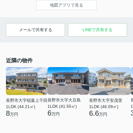
地図アプリで見る
メールで共有する
LINEで共有する
近隣の物件
長野市大字大豆島
長野市大字安茂里
長野市大字稲葉上千田
1LDK (41.55㎡)
1
1LDK (46.09㎡)
1LDK (44.21㎡)
6
6.6
8
万円
万円
万円