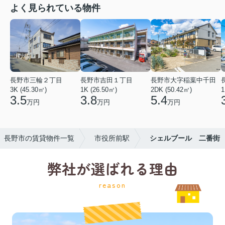
よく見られている物件
長野市三輪２丁目
長野市吉田１丁目
長野市大字稲葉中千田
3K (45.30㎡)
1K (26.50㎡)
2DK (50.42㎡)
1
3.5
3.8
5.4
万円
万円
万円
長野市の賃貸物件一覧
市役所前駅
シェルブール 二番街
弊社が選ばれる理由
reason