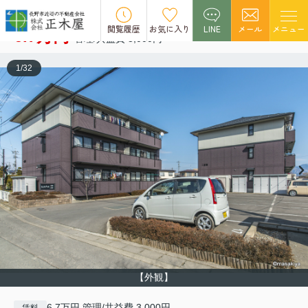
シェルブール 二番街
空室1
閲覧履歴
お気に入り
LINE
メール
メニュー
6.7万円
管理/共益費 3,000円
1
/
32
【外観】
6.7万円 管理/共益費 3,000円