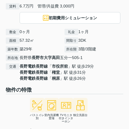
6.7万円 管理/共益費 3,000円
賃料
初期費用シミュレーション
0ヶ月
1ヶ月
敷金
礼金
57.32㎡
3DK
面積
間取り
築29年
3階/3階建
築年数
所在階
長野県
長野市
大字高田
五分一505-1
所在地
長野電鉄長野線
「
市役所前
」駅 徒歩29分
交通
長野電鉄長野線
「
権堂
」駅 徒歩31分
長野電鉄長野線
「
桐原
」駅 徒歩26分
物件の特徴
バストイレ
室内洗濯機
TVモニタ
独立洗面台
別
置場
付きインタ
ーホン