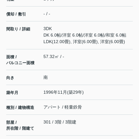
- / -
償却 / 敷引
3DK
間取り / 詳細
DK 6.0帖
/
洋室 6.0帖
/
洋室 6.0帖
/
和室 6.0帖
LDK(12.00畳), 洋室(6.00畳), 洋室(6.00畳)
57.32㎡ / -
面積 /
バルコニー面積
南
向き
1996年11月(築29年)
築年月
アパート / 軽量鉄骨
種別 / 建物構造
301 / 3階 / 3階建
部屋 /
所在階 / 階建て