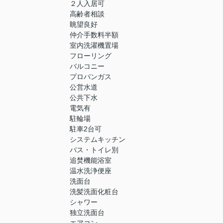
２人入居可
高齢者相談
眺望良好
仲介手数料半額
室内洗濯機置場
フローリング
バルコニー
プロパンガス
公営水道
公共下水
電気有
駐輪場
駐車2台可
システムキッチン
バス・トイレ別
追焚機能浴室
温水洗浄便座
洗面台
洗髪洗面化粧台
シャワー
独立洗面台