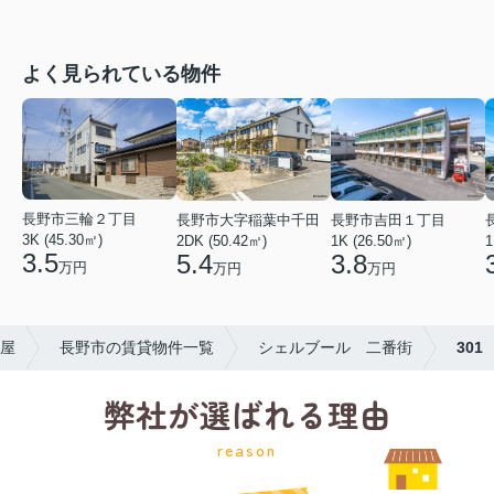
よく見られている物件
長野市三輪２丁目
長野市吉田１丁目
長野市大字稲葉中千田
3K (45.30㎡)
1K (26.50㎡)
1
2DK (50.42㎡)
3.5
3.8
5.4
万円
万円
万円
屋
長野市の賃貸物件一覧
シェルブール 二番街
301
弊社が選ばれる理由
reason