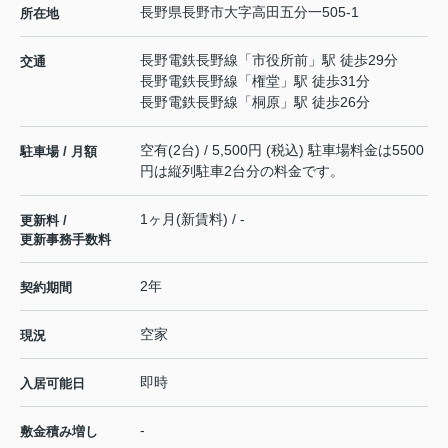
長野県
長野市
大字高田
五分一505-1
所在地
長野電鉄長野線
「
市役所前
」駅 徒歩29分
交通
長野電鉄長野線
「
権堂
」駅 徒歩31分
長野電鉄長野線
「
桐原
」駅 徒歩26分
空有(2台) / 5,500円 (税込) 駐車場料金は5500
駐車場 / 月額
円は縦列駐車2台分の料金です。
1ヶ月(新賃料) / -
更新料 /
更新事務手数料
2年
契約期間
空家
現況
即時
入居可能日
-
敷金積み増し