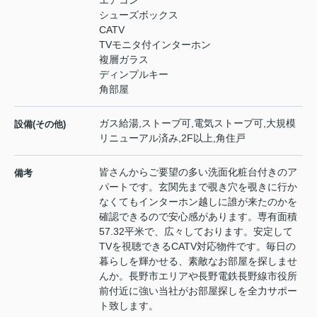
エアコン
シューズボックス
CATV
TVモニタ付インターホン
複層ガラス
ディンプルキー
角部屋
ガス給湯,ストーブ可,電気ストーブ可,大規模
設備(その他)
リニューアル済み,2F以上,角住戸
皆さんからご要望の多い洗面化粧台付きのア
備考
パートです。玄関先まで覗き穴を覗きに行か
なくてもインターホン越しに誰が来たのかを
確認できるので安心感があります。専有面積
57.32平米で、広々しております。安定して
TVを視聴できるCATV対応物件です。毎日の
暮らしを輝かせる、素敵なお部屋を探しませ
んか。長野市エリアや長野電鉄長野線市役所
前付近に強い当社がお部屋探しを全力サポー
ト致します。