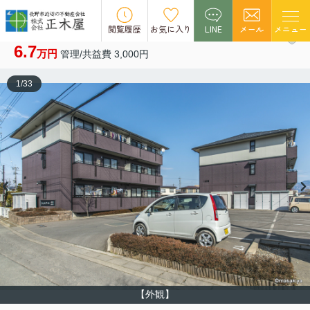
NEW
閲覧履歴
お気に入り
LINE
メール
メニュー
シェルブール 二番街 301
6.7
万円
管理/共益費 3,000円
1
/
33
【外観】