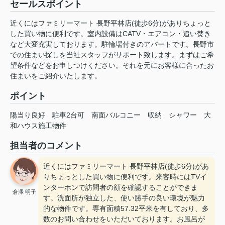
セールスポイント
近くにはファミリーマート 長野平林店(徒歩6分)がありちょっと
した買い物に便利です。室内設備はCATV・エアコン・追い焚き
など大変充実しております。駐輪場付きのアパートです。長野市
での住まい探しを当社スタッフがサポート致します。まずはご希
望条件などをお申しつけください。それを元にお客様に合ったお
住まいをご紹介いたします。
ポイント
陽当り良好
駐車2台可
南面バルコニー
収納
シャワー
大
和ハウス施工物件
担当者のコメント
近くにはファミリーマート 長野平林店(徒歩6分)があ
りちょっとした買い物に便利です。来客時にはTVイ
ンターホンで訪問者の顔を確認することができま
倉澤 明子
す。洗面所が独立した、使い勝手の良い環境が魅力
的な物件です。専有面積57.32平米を有しており、多
数のお問い合わせをいただいております。お風呂が