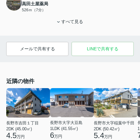
高田土屋薬局
526ｍ（7分）
すべて見る
メールで共有する
LINEで共有する
近隣の物件
長野市大字大豆島
長野市吉田１丁目
長野市大字稲葉中千田
1LDK (41.55㎡)
1
2DK (45.00㎡)
2DK (50.42㎡)
6
4.5
5.4
万円
万円
万円