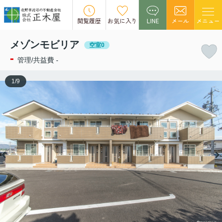
この物件の募集は終了しました。
閲覧履歴
お気に入り
LINE
メール
メニュー
メゾンモビリア
空室0
-
管理/共益費 -
1
/
9