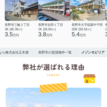
長野市三輪２丁目
長野市吉田１丁目
長野市大字稲葉中千田
3K (45.30㎡)
1K (26.50㎡)
2DK (50.42㎡)
1
3.5
3.8
5.4
万円
万円
万円
なら株式会社正木屋
長野市の賃貸物件一覧
メゾンモビリア
弊社が選ばれる理由
reason