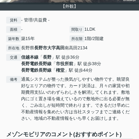
【外観】
- 管理/共益費 -
賃料
-
1LDK
面積
間取り
築15年
1階/2階建
築年数
所在階
長野県
長野市
大字高田
南高田2134
所在地
信越本線
「
長野
」駅 徒歩36分
交通
長野電鉄長野線
「
市役所前
」駅 徒歩38分
長野電鉄長野線
「
権堂
」駅 徒歩44分
通風システムが整った換気がしやすい物件です。眺望良
備考
好なエリアの物件です。カード決済は、月々の家賃や初
期費用支払いのわずらわしさを解消してくれます。敷地
内にゴミ置き場を備えているので敷地外に出る必要が無
く、ごみ出しが短時間で終わります。できるだけ早めに
不動産情報を集めたい方は当社スタッフまでご連絡くだ
さい。地域の不動産情報をいち早くお届けします。
メゾンモビリアのコメント(おすすめポイント)