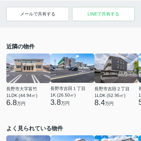
メールで共有する
LINEで共有する
近隣の物件
長野市吉田１丁目
長野市大字富竹
長野市吉田２丁目
1K (26.50㎡)
1
1LDK (44.94㎡)
1LDK (52.95㎡)
3.8
6.8
8.4
万円
万円
万円
よく見られている物件