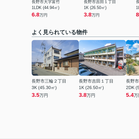
長野市大字富竹
長野市吉田１丁目
1LDK (44.94㎡)
1K (26.50㎡)
1
6.8
3.8
8
万円
万円
よく見られている物件
長野市三輪２丁目
長野市吉田１丁目
長野市
3K (45.30㎡)
1K (26.50㎡)
2DK (
3.5
3.8
5.4
万円
万円
万