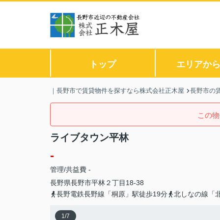
トップ
エリアか
｜長野市で賃貸物件を探すなら株式会社正木屋
長野市の
この物
ライブタウン平林
-
管理/共益費 -
長野県
長野市
平林
２丁目18-38
長野電鉄長野線「桐原」駅徒歩19分
北しなの線「北
1
/
7