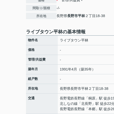
-
管理/共益費
-
価格
-/-
間取り/面積
長野県
長野市
平林
２丁目18-38
所在地
ライブタウン平林の基本情報
物件名
ライブタウン平林
価格
-
管理/共益費
-
築年月
1991年4月（築35年）
総戸数
-
所在地
長野県
長野市
平林
２丁目18-38
交通
長野電鉄長野線
「
桐原
」駅 徒歩1
北しなの線
「
北長野
」駅 徒歩22
長野電鉄長野線
「
本郷
」駅 徒歩2