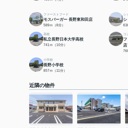
ファーストフード
シ
モスバーガー 長野東和田店
シ
589ｍ（8分）
6
高校
コ
私立長野日本大学高校
フ
741ｍ（10分）
店
7
小学校
長野小学校
857ｍ（11分）
近隣の物件