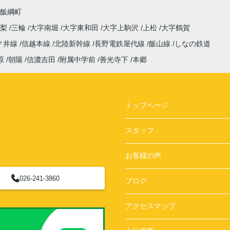
飯綱町
高梨
三輪
大字南堀
大字東和田
大字上駒沢
上松
大字鶴賀
ノ井線
信越本線
北陸新幹線
長野電鉄屋代線
飯山線
しなの鉄道
原
朝陽
信濃吉田
附属中学前
善光寺下
本郷
トップページ
スタッフ
お客様の声
026-241-3860
ブログ
アクセスマップ