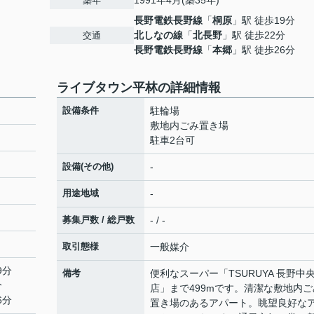
1991年4月(築35年)
築年
長野電鉄長野線
「
桐原
」駅 徒歩19分
北しなの線
「
北長野
」駅 徒歩22分
交通
長野電鉄長野線
「
本郷
」駅 徒歩26分
ライブタウン平林の詳細情報
設備条件
駐輪場
敷地内ごみ置き場
駐車2台可
設備(その他)
-
用途地域
-
募集戸数 / 総戸数
- / -
取引態様
一般媒介
9分
備考
便利なスーパー「TSURUYA 長野中
分
店」まで499mです。清潔な敷地内ご
6分
置き場のあるアパート。眺望良好な