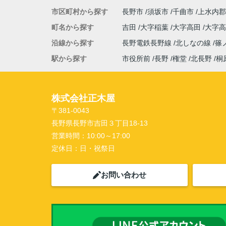
市区町村から探す
長野市
須坂市
千曲市
上水内郡
町名から探す
吉田
大字稲葉
大字高田
大字
沿線から探す
長野電鉄長野線
北しなの線
篠
駅から探す
市役所前
長野
権堂
北長野
桐
株式会社正木屋
〒381-0043
長野県長野市吉田３丁目18-13
営業時間：
10:00～17:00
定休日：
日・祝祭日
お問い合わせ