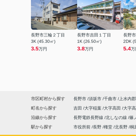
長野市三輪２丁目
長野市吉田１丁目
長野市
3K (45.30㎡)
1K (26.50㎡)
2DK (
3.5
3.8
5.4
万円
万円
万
市区町村から探す
長野市
須坂市
千曲市
上水内郡
町名から探す
吉田
大字稲葉
大字高田
大字
沿線から探す
長野電鉄長野線
北しなの線
篠
駅から探す
市役所前
長野
権堂
北長野
桐