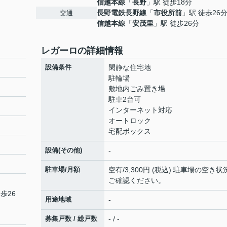
信越本線
「
長野
」駅 徒歩18分
長野電鉄長野線
「
市役所前
」駅 徒歩26
交通
信越本線
「
安茂里
」駅 徒歩26分
レガーロの詳細情報
設備条件
閑静な住宅地
駐輪場
敷地内ごみ置き場
駐車2台可
インターネット対応
オートロック
宅配ボックス
設備(その他)
-
駐車場/月額
空有/3,300円 (税込) 駐車場の空き状
ご確認ください。
歩26
用途地域
-
募集戸数 / 総戸数
- / -