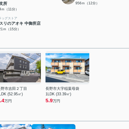
支所
956ｍ（12分）
34ｍ（11分）
ラッグストア
スリのアオキ 中御所店
121ｍ（15分）
長野市吉田２丁目
長野市大字稲葉母袋
LDK (52.95㎡)
1LDK (33.39㎡)
.4
5.9
万円
万円