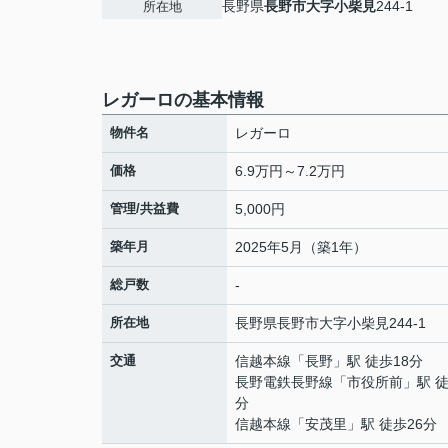
長野県
長野市
大字小柴見
244-1
所在地
レガーロの基本情報
物件名
レガーロ
価格
6.9万円～7.2万円
管理/共益費
5,000円
築年月
2025年5月（築1年）
総戸数
-
所在地
長野県
長野市
大字小柴見
244-1
交通
信越本線
「
長野
」駅 徒歩18分
長野電鉄長野線
「
市役所前
」駅 徒
分
信越本線
「
安茂里
」駅 徒歩26分