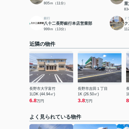
805ｍ（11分）
里
8
銀行
ド
八十二長野銀行本店営業部
ク
999ｍ（13分）
1
近隣の物件
長野市大字富竹
長野市吉田１丁目
1LDK (44.94㎡)
1K (26.50㎡)
1
6.8
3.8
8
万円
万円
よく見られている物件