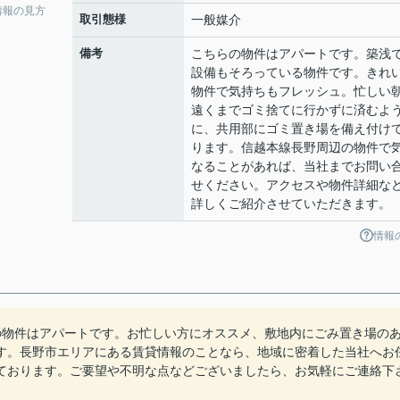
情報の見方
取引態様
一般媒介
備考
こちらの物件はアパートです。築浅
設備もそろっている物件です。きれ
物件で気持ちもフレッシュ。忙しい
遠くまでゴミ捨てに行かずに済むよ
に、共用部にゴミ置き場を備え付け
ります。信越本線長野周辺の物件で
なることがあれば、当社までお問い
せください。アクセスや物件詳細な
詳しくご紹介させていただきます。
情報
の物件はアパートです。お忙しい方にオススメ、敷地内にごみ置き場の
す。長野市エリアにある賃貸情報のことなら、地域に密着した当社へお
ております。ご要望や不明な点などございましたら、お気軽にご連絡下