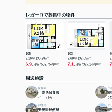
レガーロで募集中の物件
105
103
3
9.16坪 (30.29㎡)
9.69坪 (32.05㎡)
9
6.9
7.1
7
万円(7532.75円/坪)
万円(7327.14円/坪)
周辺施設
保育園
小
小柴見保育園
長
44ｍ（1分）
5
郵便局
市
安茂里郵便局
長