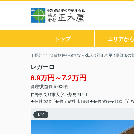
トップ
エリアか
｜長野市で賃貸物件を探すなら株式会社正木屋
長野市の
レガーロ
6.9万円～7.2万円
管理/共益費 5,000円
長野県
長野市
大字小柴見
244-1
信越本線「長野」駅徒歩18分
長野電鉄長野線「市役
1
/
49