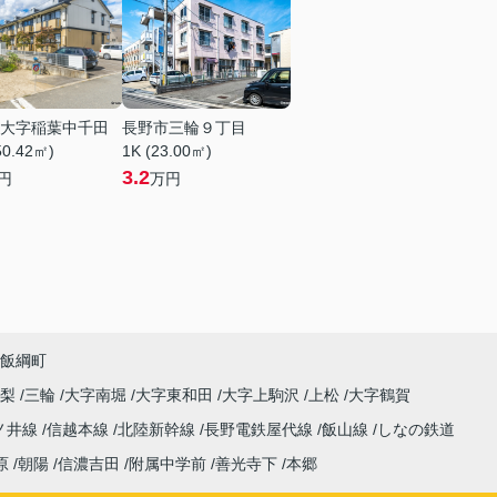
大字稲葉中千田
長野市三輪９丁目
50.42㎡)
1K (23.00㎡)
3.2
円
万円
飯綱町
高梨
三輪
大字南堀
大字東和田
大字上駒沢
上松
大字鶴賀
ノ井線
信越本線
北陸新幹線
長野電鉄屋代線
飯山線
しなの鉄道
原
朝陽
信濃吉田
附属中学前
善光寺下
本郷