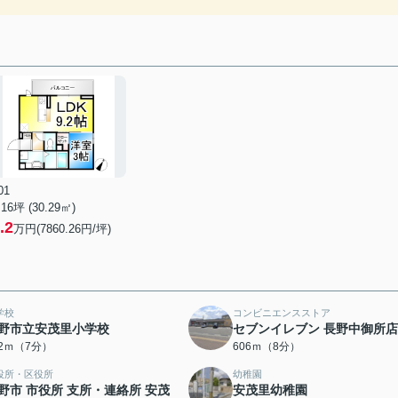
01
.16坪 (30.29㎡)
.2
万円(7860.26円/坪)
学校
コンビニエンスストア
野市立安茂里小学校
セブンイレブン 長野中御所店
42ｍ（7分）
606ｍ（8分）
役所・区役所
幼稚園
野市 市役所 支所・連絡所 安茂
安茂里幼稚園