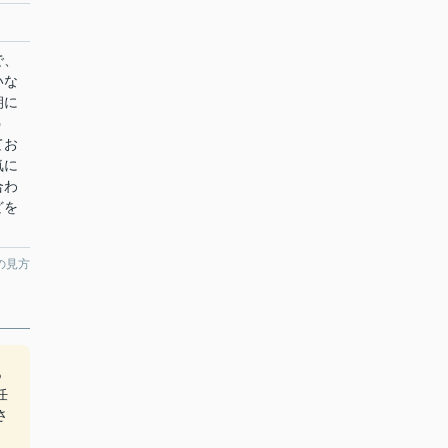
で、
いな
朝に
う
てお
気に
合わ
どを
の見方
あ
任
さ