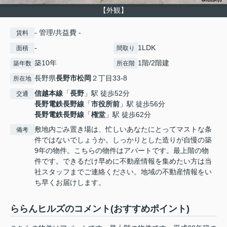
【外観】
- 管理/共益費 -
賃料
-
1LDK
面積
間取り
築10年
1階/2階建
築年数
所在階
長野県
長野市
松岡
２丁目33-8
所在地
信越本線
「
長野
」駅 徒歩52分
交通
長野電鉄長野線
「
市役所前
」駅 徒歩56分
長野電鉄長野線
「
権堂
」駅 徒歩62分
敷地内ごみ置き場は、忙しいあなたにとってマストな条
備考
件ではないでしょうか。しっかりとした造りが自慢の築
9年の物件。こちらの物件はアパートです。最上階の物
件です。できるだけ早めに不動産情報を集めたい方は当
社スタッフまでご連絡ください。地域の不動産情報をい
ち早くお届けします。
ららんヒルズのコメント(おすすめポイント)