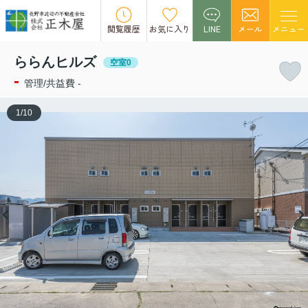
この物件の募集は終了しました。
閲覧履歴
お気に入り
LINE
メール
メニュー
ららんヒルズ
空室0
-
管理/共益費 -
1
/
10