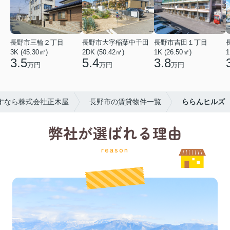
長野市三輪２丁目
長野市大字稲葉中千田
長野市吉田１丁目
3K (45.30㎡)
2DK (50.42㎡)
1K (26.50㎡)
1
3.5
5.4
3.8
万円
万円
万円
すなら株式会社正木屋
長野市の賃貸物件一覧
ららんヒルズ
弊社が選ばれる理由
reason