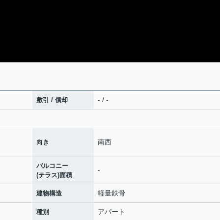
- / -
敷引 / 償却
南西
向き
バルコニー
-
(テラス)面積
軽量鉄骨
建物構造
アパート
種別