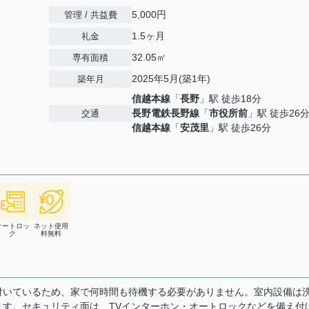
5,000円
管理 / 共益費
1.5ヶ月
礼金
32.05㎡
専有面積
2025年5月(築1年)
築年月
信越本線
「
長野
」駅 徒歩18分
長野電鉄長野線
「
市役所前
」駅 徒歩26
交通
信越本線
「
安茂里
」駅 徒歩26分
オートロッ
ネット使用
ク
料無料
付いているため、家で何時間も待機する必要がありません。室内設備は
す。セキュリティ面は、TVインターホン・オートロックなどを備え付