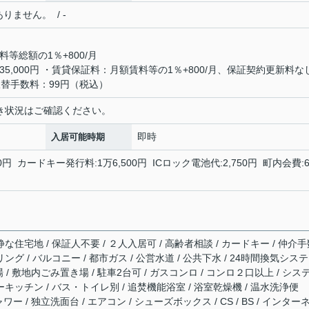
ません。 / -
料等総額の1％+800/月
証料：35,000円 ・賃貸保証料：月額賃料等の1％+800/月、保証契約更新料な
替手数料：99円（税込）
場の空き状況はご確認ください。
即時
入居可能時期
円 カードキー発行料:1万6,500円 ICロック電池代:2,750円 町内会費:6
静な住宅地 / 保証人不要 / ２人入居可 / 高齢者相談 / カードキー / 仲介
ング / バルコニー / 都市ガス / 公営水道 / 公共下水 / 24時間換気システ
輪場 / 敷地内ごみ置き場 / 駐車2台可 / ガスコンロ / コンロ２口以上 / シス
ーキッチン / バス・トイレ別 / 追焚機能浴室 / 浴室乾燥機 / 温水洗浄便
ャワー / 独立洗面台 / エアコン / シューズボックス / CS / BS / インター