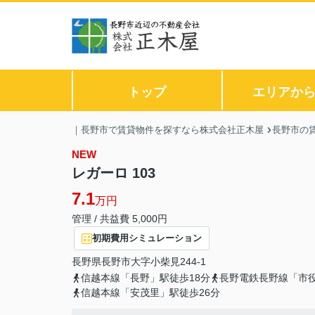
トップ
エリアか
｜長野市で賃貸物件を探すなら株式会社正木屋
長野市の
NEW
レガーロ 103
7.1
万円
管理 / 共益費 5,000円
初期費用シミュレーション
長野県
長野市
大字小柴見
244-1
信越本線「長野」駅徒歩18分
長野電鉄長野線「市役
信越本線「安茂里」駅徒歩26分