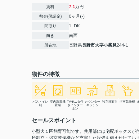
7.1
万円
賃料
0ヶ月(-)
敷金(保証金)
1LDK
間取り
南西
向き
長野県
長野市
大字小柴見
244-1
所在地
物件の特徴
バストイレ
室内洗濯機
TVモニタ付
カウンター
独立洗面台
浴室乾燥機
別
置場
きインター
キッチン
ホン
セールスポイント
小型犬１匹飼育可能です。共用部には宅配ボックスが
所独立・浴室乾燥機など充実した設備を備え付けていま