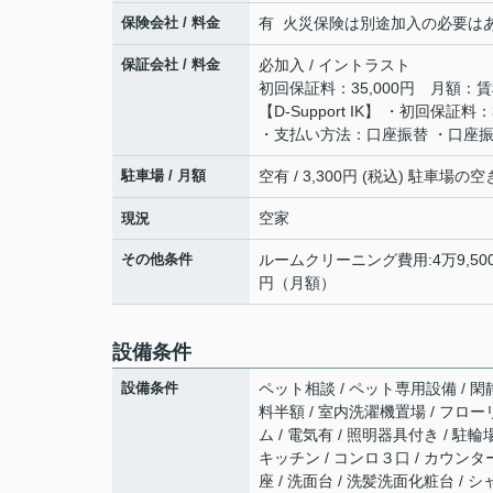
保険会社 / 料金
有 火災保険は別途加入の必要はあり
保証会社 / 料金
必加入 / イントラスト
初回保証料：35,000円 月額：賃
【D-Support IK】 ・初回保
・支払い方法：口座振替 ・口座振
駐車場 / 月額
空有 / 3,300円 (税込) 駐車
空家
現況
その他条件
ルームクリーニング費用:4万9,500
円（月額）
設備条件
設備条件
ペット相談 / ペット専用設備 / 閑
料半額 / 室内洗濯機置場 / フローリ
ム / 電気有 / 照明器具付き / 駐
キッチン / コンロ３口 / カウンタ
座 / 洗面台 / 洗髪洗面化粧台 / シ