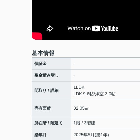
基本情報
-
保証金
敷金積み増し
-
1LDK
間取り / 詳細
LDK 9.6帖
/
洋室 3.0帖
32.05㎡
専有面積
1階 / 3階建
所在階 / 階建て
2025年5月(築1年)
築年月