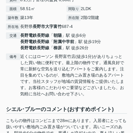
賃料
58.51㎡
2LDK
面積
間取り
築13年
2階/2階建
築年数
所在階
長野県
長野市
大字富竹
687-4
所在地
長野電鉄長野線
「
朝陽
」駅 徒歩6分
交通
長野電鉄長野線
「
附属中学前
」駅 徒歩19分
長野電鉄長野線
「
柳原
」駅 徒歩26分
近くにはローソン 長野富竹店(徒歩1分)がありちょっと
備考
した買い物に便利です。最上階の物件です。通風良好で
常に新鮮な空気を送り込むアパートをご案内します。注
目を集めているのが、敷地内ごみ置き場のあるアパート
です。当社スタッフが地域の賃貸情報をご提供いたしま
す。お客様のこだわりやご要望などございましたら、お
気軽に当社へお問い合わせ下さい。
シエル･ブルーのコメント(おすすめポイント)
こちらの物件はコンビニまで28mにあります。入居者にとっても
扱いやすい敷地内ごみ置き場がついています。高いニーズのあ