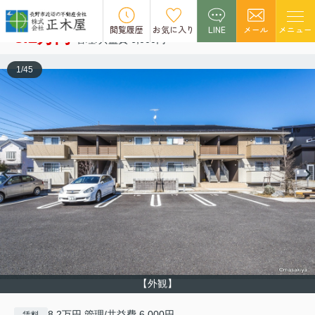
シエル･ブルー
空室1
閲覧履歴
お気に入り
LINE
メール
メニュー
8.2万円
管理/共益費 6,000円
1
/
45
【外観】
8.2万円 管理/共益費 6,000円