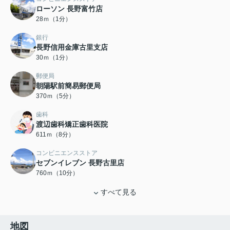
ローソン 長野富竹店
28ｍ（1分）
銀行
長野信用金庫古里支店
30ｍ（1分）
郵便局
朝陽駅前簡易郵便局
370ｍ（5分）
歯科
渡辺歯科矯正歯科医院
611ｍ（8分）
コンビニエンスストア
セブンイレブン 長野古里店
760ｍ（10分）
すべて見る
地図