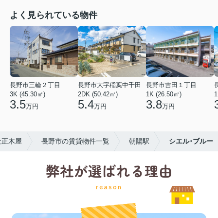
よく見られている物件
長野市三輪２丁目
長野市大字稲葉中千田
長野市吉田１丁目
3K (45.30㎡)
2DK (50.42㎡)
1K (26.50㎡)
1
3.5
5.4
3.8
万円
万円
万円
社正木屋
長野市の賃貸物件一覧
朝陽駅
シエル･ブルー
弊社が選ばれる理由
reason