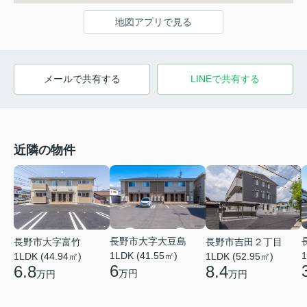
地図アプリで見る
メールで共有する
LINEで共有する
近隣の物件
長野市大字大豆島
長野市大字富竹
長野市吉田２丁目
1LDK (41.55㎡)
1
1LDK (44.94㎡)
1LDK (52.95㎡)
6
6.8
8.4
万円
万円
万円