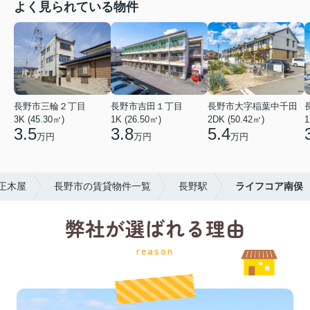
よく見られている物件
長野市三輪２丁目
長野市吉田１丁目
長野市大字稲葉中千田
3K (45.30㎡)
1K (26.50㎡)
2DK (50.42㎡)
1
3.5
3.8
5.4
万円
万円
万円
正木屋
長野市の賃貸物件一覧
長野駅
ライフコア南俣
弊社が選ばれる理由
reason