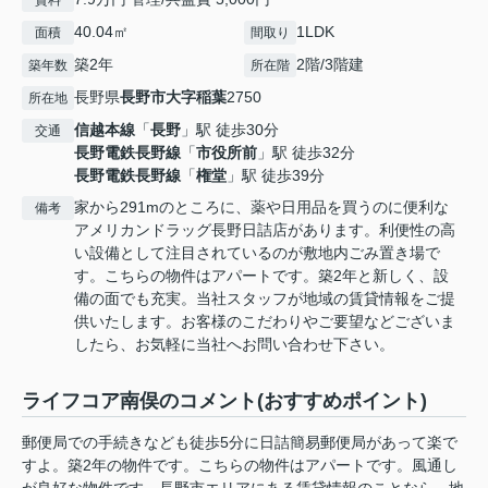
賃料
40.04㎡
1LDK
面積
間取り
築2年
2階/3階建
築年数
所在階
長野県
長野市
大字稲葉
2750
所在地
信越本線
「
長野
」駅 徒歩30分
交通
長野電鉄長野線
「
市役所前
」駅 徒歩32分
長野電鉄長野線
「
権堂
」駅 徒歩39分
家から291mのところに、薬や日用品を買うのに便利な
備考
アメリカンドラッグ長野日詰店があります。利便性の高
い設備として注目されているのが敷地内ごみ置き場で
す。こちらの物件はアパートです。築2年と新しく、設
備の面でも充実。当社スタッフが地域の賃貸情報をご提
供いたします。お客様のこだわりやご要望などございま
したら、お気軽に当社へお問い合わせ下さい。
ライフコア南俣のコメント(おすすめポイント)
郵便局での手続きなども徒歩5分に日詰簡易郵便局があって楽で
すよ。築2年の物件です。こちらの物件はアパートです。風通し