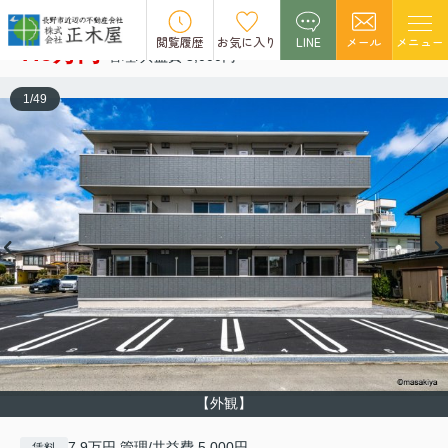
ライフコア南俣
空室1
閲覧履歴
お気に入り
LINE
メール
メニュー
7.9万円
管理/共益費 5,000円
1
/
49
【外観】
7.9万円 管理/共益費 5,000円