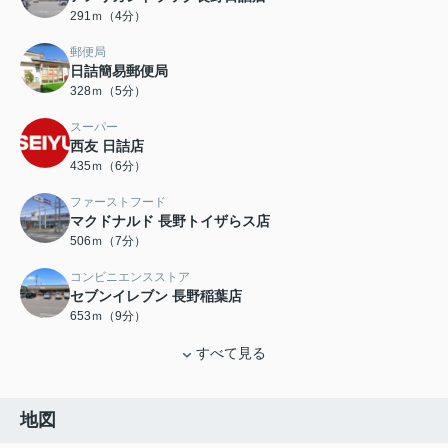
291ｍ（4分）
郵便局
日詰簡易郵便局
328ｍ（5分）
スーパー
西友 日詰店
435ｍ（6分）
ファーストフード
マクドナルド 長野トイザらス店
506ｍ（7分）
コンビニエンスストア
セブンイレブン 長野稲葉店
653ｍ（9分）
すべて見る
地図