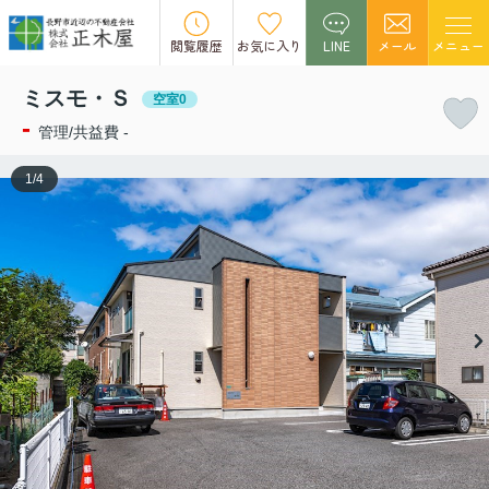
この物件の募集は終了しました。
閲覧履歴
お気に入り
LINE
メール
メニュー
ミスモ・Ｓ
空室0
-
管理/共益費 -
1
/
4