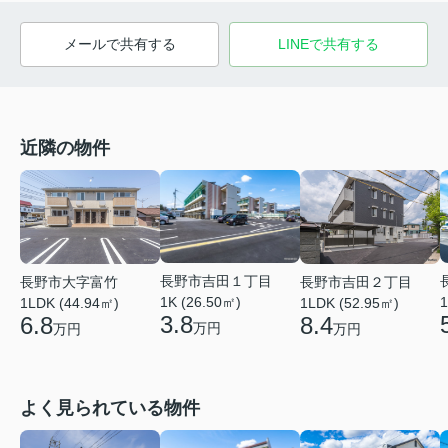
メールで共有する
LINEで共有する
近隣の物件
長野市吉田１丁目
長野市大字富竹
長野市吉田２丁目
1K (26.50㎡)
1
1LDK (44.94㎡)
1LDK (52.95㎡)
3.8
6.8
8.4
万円
万円
万円
よく見られている物件