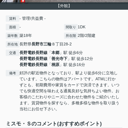
【外観】
- 管理/共益費 -
賃料
-
1DK
面積
間取り
築18年
2階/2階建
築年数
所在階
長野県
長野市
三輪
８丁目28-2
所在地
長野電鉄長野線
「
本郷
」駅 徒歩6分
交通
長野電鉄長野線
「
善光寺下
」駅 徒歩12分
長野電鉄長野線
「
桐原
」駅 徒歩16分
好評の駅近物件となっており、駅より徒歩6分に立地し
備考
ています。こちらの物件はアパートです。ATMに行か
ずとも、初期費用や家賃をカードで決済できます。いつ
でも快適空間を味わえる通風良好な気持ちよい物件。お
客様のこだわりやニーズに合わせた物件をご紹介いたし
ます。賃貸物件を探すなら、多種多様な物件を取り扱う
当社にお任せ下さい。
ミスモ・Ｓのコメント(おすすめポイント)