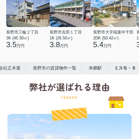
長野市三輪２丁目
長野市吉田１丁目
長野市大字稲葉中千田
3K (45.30㎡)
1K (26.50㎡)
2DK (50.42㎡)
1
3.5
3.8
5.4
万円
万円
万円
会社正木屋
長野市の賃貸物件一覧
本郷駅
ミスモ・Ｓ
弊社が選ばれる理由
reason