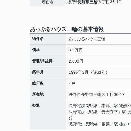
長野県
長野市
三輪
８丁目36-12
所在地
あっぷるハウス三輪の基本情報
物件名
あっぷるハウス三輪
価格
3.3万円
管理/共益費
2,000円
築年月
1995年3月（築31年）
総戸数
4戸
所在地
長野県
長野市
三輪
８丁目36-12
交通
長野電鉄長野線
「
本郷
」駅 徒歩7
長野電鉄長野線
「
善光寺下
」駅 徒
分
長野電鉄長野線
「
桐原
」駅 徒歩1