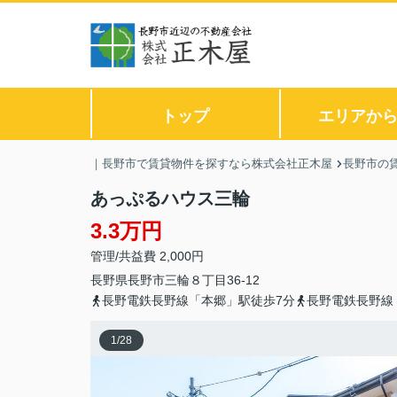
トップ
エリアか
｜長野市で賃貸物件を探すなら株式会社正木屋
長野市の
あっぷるハウス三輪
3.3万円
管理/共益費 2,000円
長野県
長野市
三輪
８丁目36-12
長野電鉄長野線「本郷」駅徒歩7分
長野電鉄長野線
1
/
28