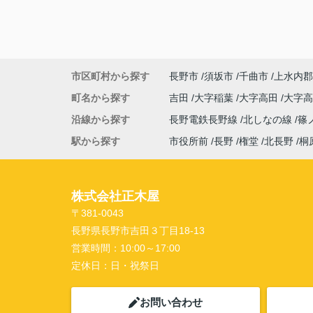
市区町村から探す
長野市
須坂市
千曲市
上水内郡
町名から探す
吉田
大字稲葉
大字高田
大字
沿線から探す
長野電鉄長野線
北しなの線
篠
駅から探す
市役所前
長野
権堂
北長野
桐
株式会社正木屋
〒381-0043
長野県長野市吉田３丁目18-13
営業時間：
10:00～17:00
定休日：
日・祝祭日
お問い合わせ