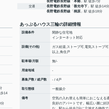
長野電鉄長野線
「
本郷
」駅 徒歩7分
長野電鉄長野線
「
善光寺下
」駅 徒歩14
交通
長野電鉄長野線
「
桐原
」駅 徒歩18分
あっぷるハウス三輪の詳細情報
設備条件
閑静な住宅地
インターネット対応
設備(その他)
ガス給湯,ストーブ可,電気ストーブ可,
以上,角住戸
駐車場/月額
無/-
用途地域
-
募集戸数 / 総戸数
- / 4戸
分
取引態様
一般媒介
歩14
備考
空気の入れ替えも簡単におこなえる
8分
良好のアパートです。幅広い層に好
な、駅から徒歩7分に立地する物件で