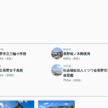
学校
郵便局
野市立三輪小学校
長野相ノ木郵便局
59ｍ（4分）
416ｍ（6分）
校
保育園
立長野女子高校
社会福祉法人ミツワ会長野市
33ｍ（10分）
保育園
751ｍ（10分）