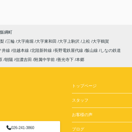
飯綱町
高梨
三輪
大字南堀
大字東和田
大字上駒沢
上松
大字鶴賀
ノ井線
信越本線
北陸新幹線
長野電鉄屋代線
飯山線
しなの鉄道
原
朝陽
信濃吉田
附属中学前
善光寺下
本郷
トップページ
スタッフ
お客様の声
026-241-3860
ブログ