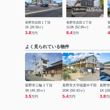
長野市吉田１丁目
長野市吉田２丁目
1K (26.50㎡)
1LDK (52.95㎡)
2
3.8
8.4
4
万円
万円
よく見られている物件
長野市三輪２丁目
長野市大字稲葉中千田
長野市
3K (45.30㎡)
2DK (50.42㎡)
1K (2
3.5
5.4
3.8
万円
万円
万