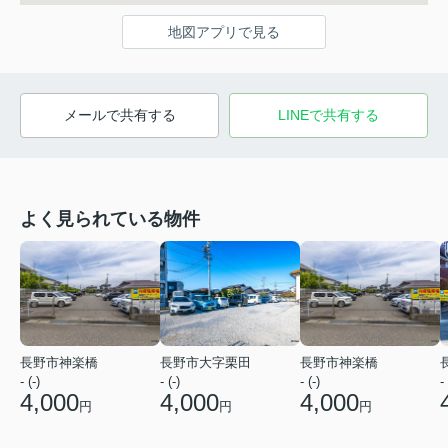
地図アプリで見る
メールで共有する
LINEで共有する
よく見られている物件
長野市神楽橋
長野市大字栗田
長野市神楽橋
- (-)
- (-)
- (-)
- 
4,000
4,000
4,000
円
円
円