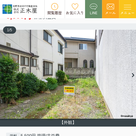
須坂市馬場町 駐車場
空室1
閲覧履歴
お気に入り
LINE
メール
メニュー
5,500円
管理/共益費 -
1
/
5
【外観】
5,500円 管理/共益費 -