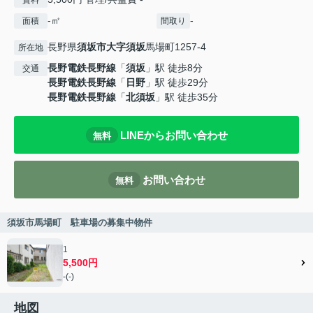
賃料
-㎡
-
面積
間取り
長野県
須坂市
大字須坂
馬場町1257-4
所在地
長野電鉄長野線
「
須坂
」駅 徒歩8分
交通
長野電鉄長野線
「
日野
」駅 徒歩29分
長野電鉄長野線
「
北須坂
」駅 徒歩35分
LINEからお問い合わせ
無料
お問い合わせ
無料
須坂市馬場町 駐車場の募集中物件
1
5,500円
-(-)
地図