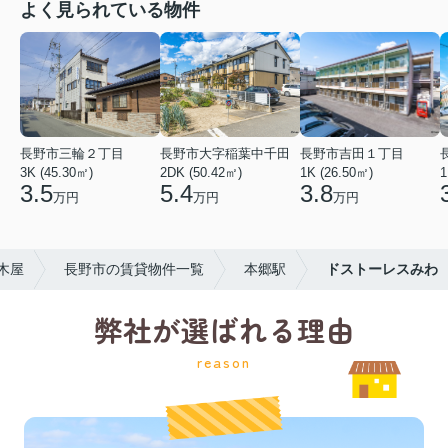
よく見られている物件
長野市三輪２丁目
長野市大字稲葉中千田
長野市吉田１丁目
3K (45.30㎡)
2DK (50.42㎡)
1K (26.50㎡)
1
3.5
5.4
3.8
万円
万円
万円
木屋
長野市の賃貸物件一覧
本郷駅
ドストーレスみわ
弊社が選ばれる理由
reason