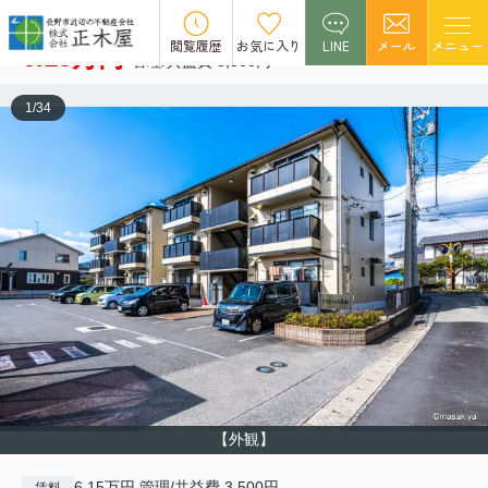
ドストーレスみわ
空室1
閲覧履歴
お気に入り
LINE
メール
メニュー
6.15万円
管理/共益費 3,500円
1
/
34
【外観】
6.15万円 管理/共益費 3,500円