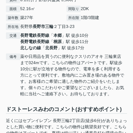
賃料
52.16㎡
2DK
面積
間取り
築27年
1階/3階建
築年数
所在階
長野県
長野市
三輪
２丁目3-23
所在地
長野電鉄長野線
「
本郷
」駅 徒歩10分
交通
長野電鉄長野線
「
桐原
」駅 徒歩11分
北しなの線
「
北長野
」駅 徒歩17分
薬や日用品を買うのに便利なクスリのアオキ 三輪東店
備考
まで324mです。こちらの物件はアパートです。駅徒歩
10分に駅が立地する物件なので、電車を多く利用する
方にとって便利です。敷地内にごみ置き場のある物件で
す。お客様のご希望に適した物件のご紹介をいたしま
す。個々のこだわりやご要望などございましたら、お気
軽に当社へご連絡下さい。お待ちしております。
ドストーレスみわのコメント(おすすめポイント)
近くにはセブンイレブン 長野三輪2丁目店(徒歩6分)がありちょっ
とした買い物に便利です。こちらの物件は眺望良好です。こちら