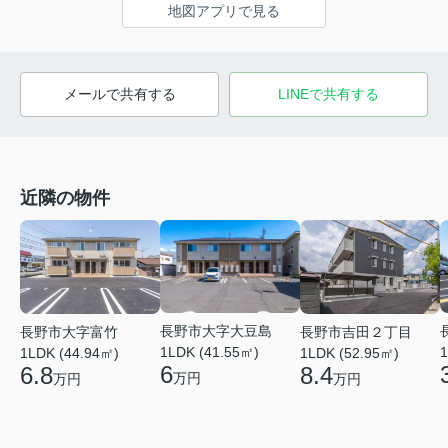
地図アプリで見る
メールで共有する
LINEで共有する
近隣の物件
長野市大字大豆島
長野市大字富竹
長野市吉田２丁目
1LDK (41.55㎡)
1
1LDK (44.94㎡)
1LDK (52.95㎡)
6
6.8
8.4
万円
万円
万円