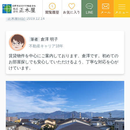
雪のために引っ越し
閲覧履歴
お気に入り
LINE
メール
メニュー
正木屋日記
2019.12.14
倉澤 明子
筆者
不動産キャリア18年
賃貸物件を中心にご案内しております、倉澤です。初めての
お部屋探しでも安心していただけるよう、丁寧な対応を心が
けています。