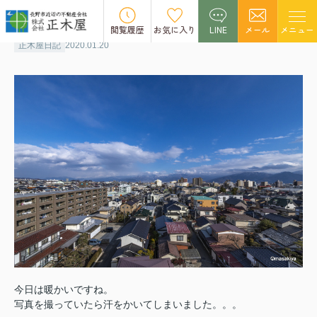
春の陽気
閲覧履歴
お気に入り
LINE
メール
メニュー
正木屋日記
2020.01.20
今日は暖かいですね。
写真を撮っていたら汗をかいてしまいました。。。