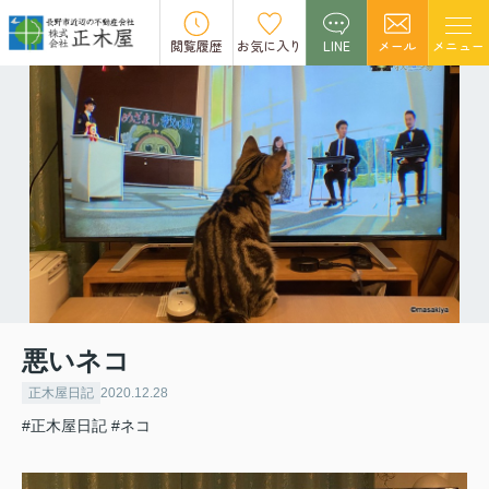
閲覧履歴
お気に入り
LINE
メール
メニュー
悪いネコ
正木屋日記
2020.12.28
#正木屋日記
#ネコ