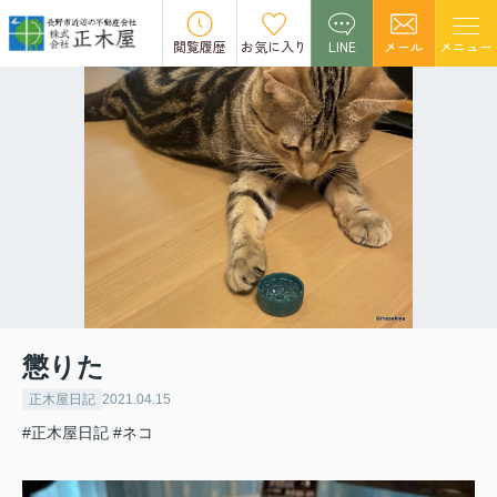
閲覧履歴
お気に入り
LINE
メール
メニュー
懲りた
正木屋日記
2021.04.15
#正木屋日記
#ネコ