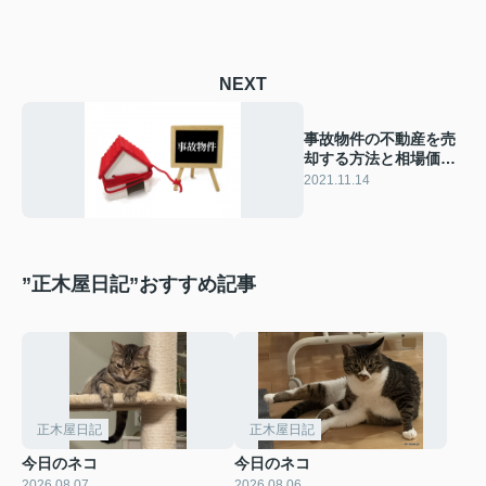
NEXT
事故物件の不動産を売
却する方法と相場価格
について解説
2021.11.14
”正木屋日記”おすすめ記事
正木屋日記
正木屋日記
今日のネコ
今日のネコ
2026.08.07
2026.08.06