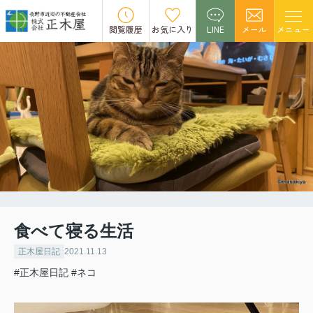
閲覧履歴
お気に入り
LINE
メール
メニュー
食べて寝る生活
正木屋日記
2021.11.13
#正木屋日記
#ネコ