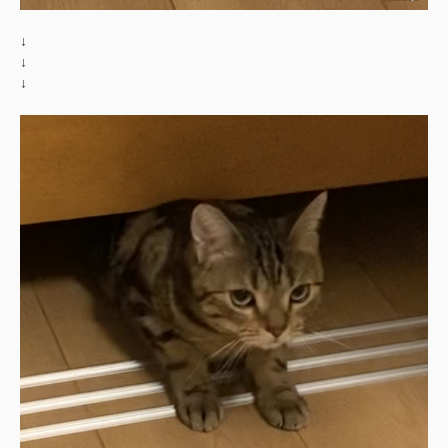
↓
↓
↓