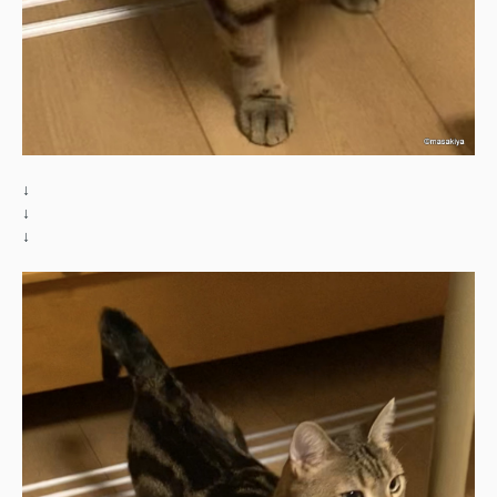
↓
↓
↓