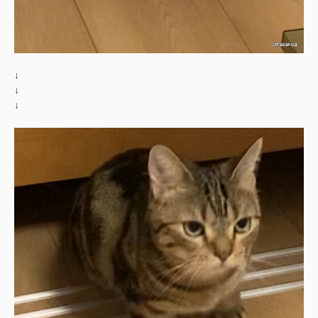
↓
↓
↓