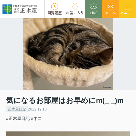
閲覧履歴
お気に入り
LINE
メール
メニュー
気になるお部屋はお早めにm(_ _)m
正木屋日記
2022.12.13
#正木屋日記
#ネコ