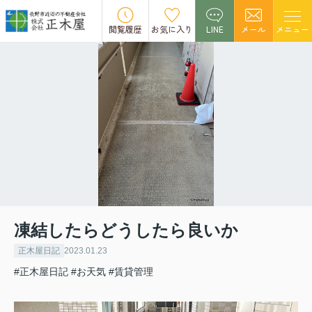
閲覧履歴
お気に入り
LINE
メール
メニュー
凍結したらどうしたら良いか
正木屋日記
2023.01.23
#正木屋日記
#お天気
#賃貸管理