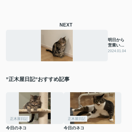
NEXT
明日から
営業いた
します。
2024.01.04
”正木屋日記”おすすめ記事
正木屋日記
正木屋日記
今日のネコ
今日のネコ