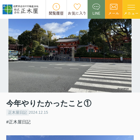
閲覧履歴
お気に入り
LINE
メール
メニュー
今年やりたかったこと①
正木屋日記
2024.12.15
#正木屋日記