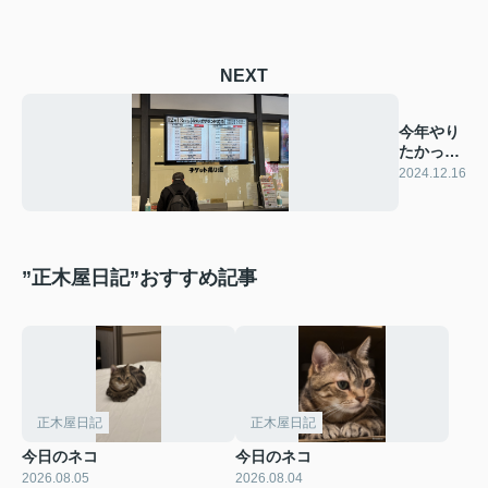
NEXT
今年やり
たかった
こと②
2024.12.16
”正木屋日記”おすすめ記事
正木屋日記
正木屋日記
今日のネコ
今日のネコ
2026.08.05
2026.08.04