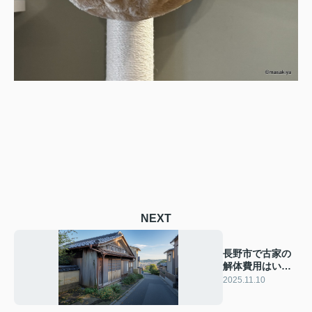
NEXT
長野市で古家の
解体費用はいく
ら？費用相場や
2025.11.10
補助制度の活用
方法も紹介