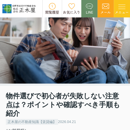
閲覧履歴
お気に入り
LINE
メール
メニュー
物件選びで初心者が失敗しない注意
点は？ポイントや確認すべき手順も
紹介
正木屋の不動産知識【賃貸編】
2026.04.21