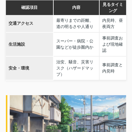
見るタイミ
確認項目
内容
ング
最寄りまでの距離、
内見時、昼
交通アクセス
道の明るさや人通り
夜両方
事前調査お
スーパー・病院・公
生活施設
よび現地確
園などが徒歩圏内か
認
治安、騒音、災害リ
事前調査と
安全・環境
スク（ハザードマッ
内見時
プ）