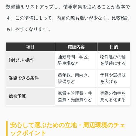
数候補をリストアップし、情報収集を進めることが基本で
す。この準備によって、内見の際も迷いが少なく、比較検討
もしやすくなります 。
項目
確認内容
目的
通勤時間、学区、
物件選びの軸
譲れない条件
駐車場など
を明確にする
築年数、南向き、
予算や選択肢
妥協できる条件
設備など
を広げる
家賃＋管理費・共
実際の負担を
総合予算
益費・光熱費など
見える化する
安心して選ぶための立地・周辺環境のチェ
ックポイント