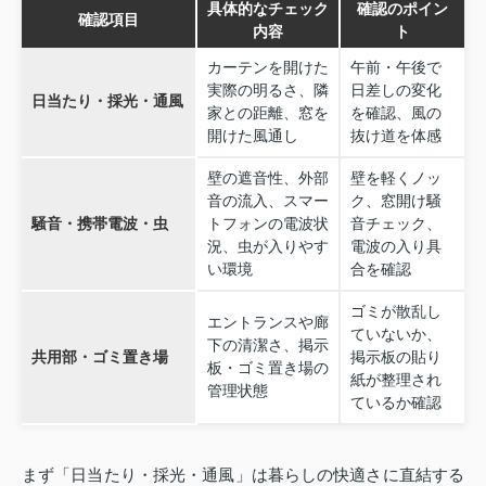
具体的なチェック
確認のポイン
確認項目
内容
ト
カーテンを開けた
午前・午後で
実際の明るさ、隣
日差しの変化
日当たり・採光・通風
家との距離、窓を
を確認、風の
開けた風通し
抜け道を体感
壁の遮音性、外部
壁を軽くノッ
音の流入、スマー
ク、窓開け騒
騒音・携帯電波・虫
トフォンの電波状
音チェック、
況、虫が入りやす
電波の入り具
い環境
合を確認
ゴミが散乱し
エントランスや廊
ていないか、
下の清潔さ、掲示
共用部・ゴミ置き場
掲示板の貼り
板・ゴミ置き場の
紙が整理され
管理状態
ているか確認
まず「日当たり・採光・通風」は暮らしの快適さに直結する