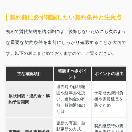
契約前に必ず確認したい契約条件と注意点
初めて賃貸契約を結ぶ際には、後悔しないためにも次のよう
な重要な契約条件を事前にしっかり確認することが大切で
す。以下の表にまとめておりますので、ご覧ください。
確認すべきポイ
主な確認項目
ポイントの理由
ント
退去時の修繕範
囲や経年劣化扱
予期せぬ費用負
原状回復・違約金・解
い、違約金の有
担や家賃延長を
約予告期間
無、解約通知の
防ぐため
期日
更新の有無、自
契約継続時の費
動更新の方式、
更新料・契約更新条件
用や手続きが把