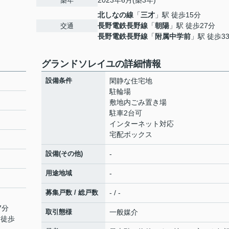
2023年6月(築3年)
築年
北しなの線
「
三才
」駅 徒歩15分
長野電鉄長野線
「
朝陽
」駅 徒歩27分
交通
長野電鉄長野線
「
附属中学前
」駅 徒歩3
グランドソレイユの詳細情報
設備条件
閑静な住宅地
駐輪場
敷地内ごみ置き場
駐車2台可
インターネット対応
宅配ボックス
設備(その他)
-
用途地域
-
募集戸数 / 総戸数
- / -
7分
取引態様
一般媒介
 徒歩