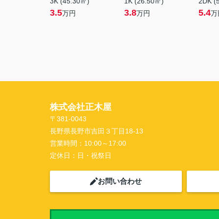
3K (45.30㎡)
1K (26.50㎡)
2DK (
3.5
3.8
5.4
万円
万円
万
株式会社正木屋
〒381-0043
長野県長野市吉田３丁目18-13
営業時間：
10:00～17:00
定休日：
日・祝祭日
お問い合わせ