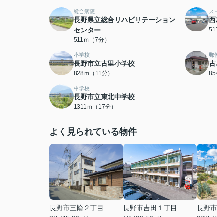
総合病院
ス
長野県立総合リハビリテーション
西
センター
5
511ｍ（7分）
小学校
郵
長野市立古里小学校
古
828ｍ（11分）
8
中学校
長野市立東北中学校
1311ｍ（17分）
よく見られている物件
長野市三輪２丁目
長野市吉田１丁目
長野市