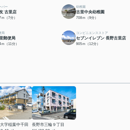
ーパー
幼稚園
友 古里店
古里中央幼稚園
17ｍ（7分）
708ｍ（9分）
便局
コンビニエンスストア
里郵便局
セブンイレブン 長野古里店
54ｍ（11分）
905ｍ（12分）
大字稲葉中千田
長野市三輪９丁目