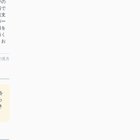
評の
済で
賃支
パー
報を
絡く
くお
の見方
を
ら
き