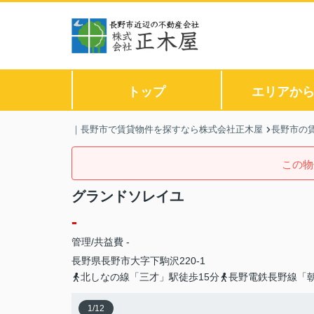
トップ
エリアか
｜長野市で賃貸物件を探すなら株式会社正木屋
長野市の
この物
グランドソレイユ
-
管理/共益費 -
長野県
長野市
大字下駒沢
220-1
北しなの線「三才」駅徒歩15分
長野電鉄長野線「朝
1
/
12