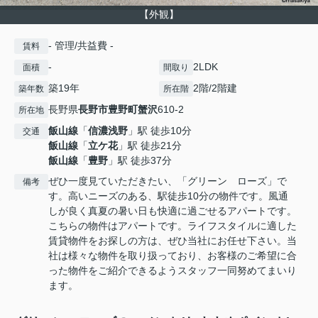
【外観】
- 管理/共益費 -
賃料
-
2LDK
面積
間取り
築19年
2階/2階建
築年数
所在階
長野県
長野市
豊野町蟹沢
610-2
所在地
飯山線
「
信濃浅野
」駅 徒歩10分
交通
飯山線
「
立ケ花
」駅 徒歩21分
飯山線
「
豊野
」駅 徒歩37分
ぜひ一度見ていただきたい、「グリーン ローズ」で
備考
す。高いニーズのある、駅徒歩10分の物件です。風通
しが良く真夏の暑い日も快適に過ごせるアパートです。
こちらの物件はアパートです。ライフスタイルに適した
賃貸物件をお探しの方は、ぜひ当社にお任せ下さい。当
社は様々な物件を取り扱っており、お客様のご希望に合
った物件をご紹介できるようスタッフ一同努めてまいり
ます。