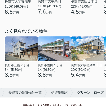
長野市大字栗田
長野市大字安茂里
長野市吉田１丁目
1LDK (41.33㎡)
1LDK (46.09㎡)
2DK (45.00㎡)
1
7.6
6.6
4.5
万円
万円
万円
よく見られている物件
長野市三輪２丁目
長野市吉田１丁目
長野市大字稲葉中千田
3K (45.30㎡)
1K (26.50㎡)
2DK (50.42㎡)
1
3.5
3.8
5.4
万円
万円
万円
長野市の賃貸物件一覧
信濃浅野駅
グリーン ローズ