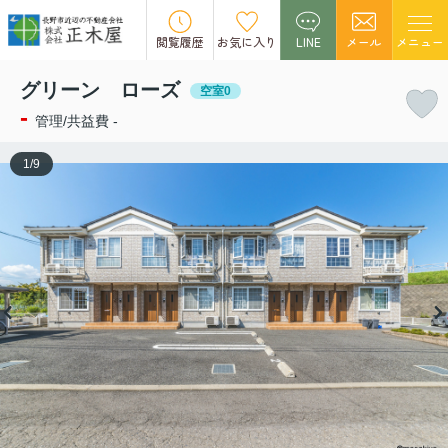
この物件の募集は終了しました。
閲覧履歴
お気に入り
LINE
メール
メニュー
グリーン ローズ
空室0
-
管理/共益費 -
1
/
9