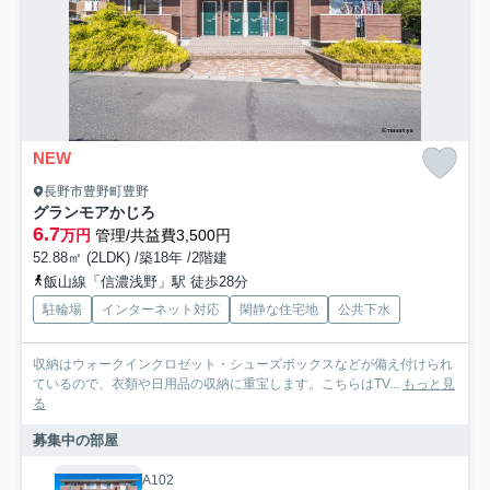
NEW
長野市豊野町豊野
グランモアかじろ
6.7
万円
管理/共益費3,500円
52.88㎡ (2LDK) /築18年 /2階建
飯山線「信濃浅野」駅 徒歩28分
駐輪場
インターネット対応
閑静な住宅地
公共下水
収納はウォークインクロゼット・シューズボックスなどが備え付けられ
ているので、衣類や日用品の収納に重宝します。こちらはTV...
もっと見
る
募集中の部屋
A102