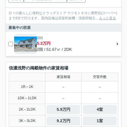
日々の暮らしに便利なドラッグストア マツモトキヨシ豊野店(スーパー)
まで4分で行けます。室内設備は浴室乾燥機・洗面所独立...
もっと見る
募集中の部屋
203
5.3万円
2階 / 51.67㎡ / 2DK
信濃浅野の掲載物件の家賃相場
家賃相場
空室件数
-
-
1R～1K
-
-
1DK～1LDK
5.9万円
4室
2K～2LDK
9.2万円
1室
3K～3LDK