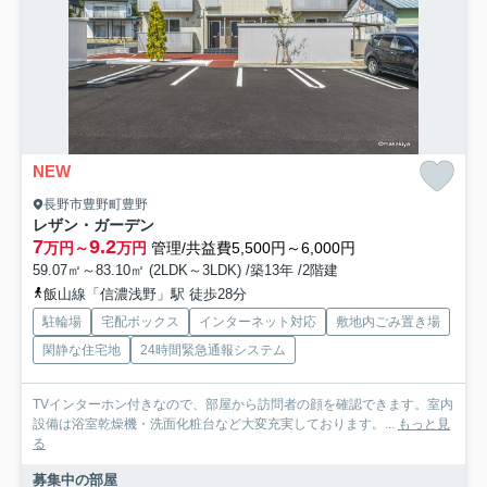
NEW
長野市豊野町豊野
レザン・ガーデン
7
9.2
万円～
万円
管理/共益費5,500円～6,000円
59.07㎡～83.10㎡ (2LDK～3LDK) /築13年 /2階建
飯山線「信濃浅野」駅 徒歩28分
駐輪場
宅配ボックス
インターネット対応
敷地内ごみ置き場
閑静な住宅地
24時間緊急通報システム
TVインターホン付きなので、部屋から訪問者の顔を確認できます。室内
設備は浴室乾燥機・洗面化粧台など大変充実しております。...
もっと見
る
募集中の部屋