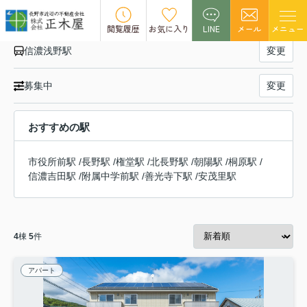
飯山線 信濃浅野駅の賃貸物件一覧
閲覧履歴
お気に入り
LINE
メール
メニュー
信濃浅野駅
変更
募集中
変更
おすすめの駅
市役所前駅
/
長野駅
/
権堂駅
/
北長野駅
/
朝陽駅
/
桐原駅
/
信濃吉田駅
/
附属中学前駅
/
善光寺下駅
/
安茂里駅
4
棟
5
件
アパート