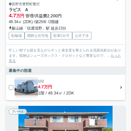
長野市豊野町蟹沢
ラピス A
4.7
万円
管理/共益費2,200円
48.34㎡ (2DK) /築25年 /2階建
飯山線「信濃浅野」駅 徒歩13分
駐輪場
閑静な住宅地
駐車2台可
公共下水
忙しい朝でも鏡を見ながらサッと身支度を整えられる洗面化粧台があり
ます。収納はシューズボックス・クロゼットなど豊富なので、...
もっと
見る
募集中の部屋
102
4.7万円
1階 / 48.34㎡ / 2DK
アパート