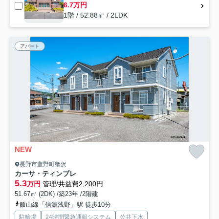
6.7万円
1階 / 52.88㎡ / 2LDK
アパート
NEW
長野市豊野町蟹沢
カーサ・ティンブレ
5.3
万円
管理/共益費2,200円
51.67㎡ (2DK) /築23年 /2階建
飯山線「信濃浅野」駅 徒歩10分
駐輪場
24時間緊急通報システム
公共下水