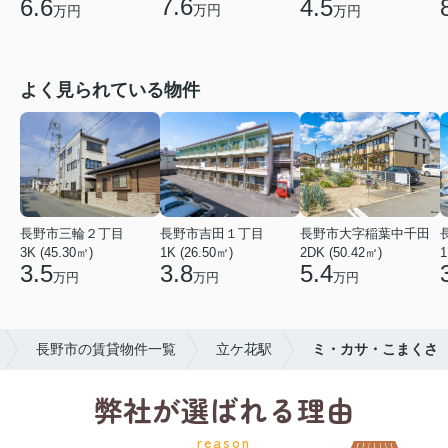
7.6
6.6
4.5
万円
万円
万円
よく見られている物件
長野市三輪２丁目
長野市吉田１丁目
長野市大字稲葉中千田
3K (45.30㎡)
1K (26.50㎡)
2DK (50.42㎡)
1
3.5
3.8
5.4
万円
万円
万円
長野市の賃貸物件一覧
立ケ花駅
ミ・カサ・こまくさ
弊社が選ばれる理由
reason