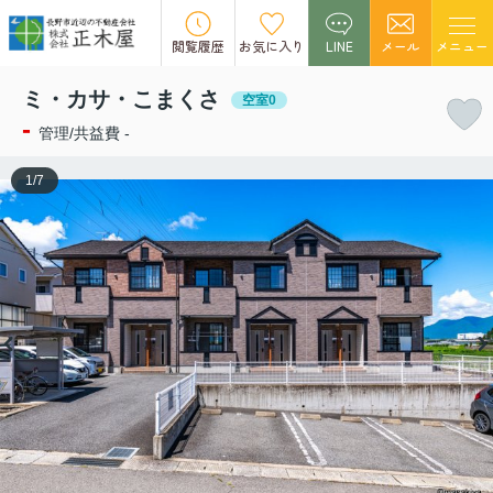
この物件の募集は終了しました。
閲覧履歴
お気に入り
LINE
メール
メニュー
ミ・カサ・こまくさ
空室0
-
管理/共益費 -
1
/
7