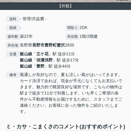
【外観】
- 管理/共益費 -
賃料
-
2DK
面積
間取り
築22年
1階/2階建
築年数
所在階
長野県
長野市
豊野町蟹沢
2835
所在地
飯山線
「
立ケ花
」駅 徒歩11分
交通
飯山線
「
信濃浅野
」駅 徒歩17分
飯山線
「
豊野
」駅 徒歩44分
風通しが良好なので、夏も涼しい風がはいってきます。
備考
カード決済であれば、現金が手元になくてもお支払いで
きます。魅力的で眺望良好な場所です。こちらの物件は
駅まで徒歩で11分で到着します。いち早くご希望の条
件から不動産情報をお届けするために、スタッフまでご
連絡ください。お客様に合った物件をご紹介いたしま
す。
ミ・カサ・こまくさのコメント(おすすめポイント)