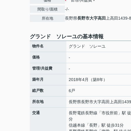
-
管理/共益費
-
価格
-/-
間取り/面積
長野県
長野市
大字高田
上高田1439-
所在地
グランド ソレーユの基本情報
物件名
グランド ソレーユ
価格
-
管理/共益費
-
築年月
2018年4月（築8年）
総戸数
6戸
所在地
長野県
長野市
大字高田
上高田1439
交通
長野電鉄長野線
「
市役所前
」駅 徒
分
信越本線
「
長野
」駅 徒歩31分