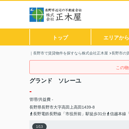
トップ
エリアか
｜長野市で賃貸物件を探すなら株式会社正木屋
長野市の
この物
グランド ソレーユ
-
管理/共益費 -
長野県
長野市
大字高田
上高田1439-8
長野電鉄長野線「市役所前」駅徒歩31分
信越本線「
1
/
13