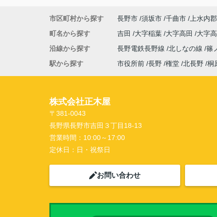
市区町村から探す
長野市
須坂市
千曲市
上水内郡
町名から探す
吉田
大字稲葉
大字高田
大字
沿線から探す
長野電鉄長野線
北しなの線
篠
駅から探す
市役所前
長野
権堂
北長野
桐
株式会社正木屋
〒381-0043
長野県長野市吉田３丁目18-13
営業時間：
10:00～17:00
定休日：
日・祝祭日
お問い合わせ