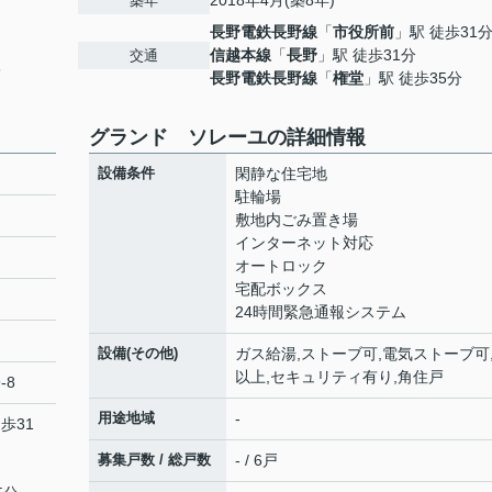
2018年4月(築8年)
築年
長野電鉄長野線
「
市役所前
」駅 徒歩31
信越本線
「
長野
」駅 徒歩31分
交通
8
長野電鉄長野線
「
権堂
」駅 徒歩35分
グランド ソレーユの詳細情報
設備条件
閑静な住宅地
駐輪場
敷地内ごみ置き場
インターネット対応
オートロック
宅配ボックス
24時間緊急通報システム
設備(その他)
ガス給湯,ストーブ可,電気ストーブ可,
以上,セキュリティ有り,角住戸
-8
用途地域
-
歩31
募集戸数 / 総戸数
- / 6戸