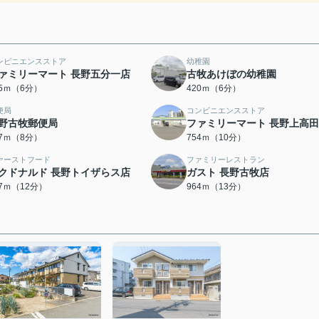
ンビニエンスストア
幼稚園
ァミリーマート 長野五分一店
古牧あけぼの幼稚園
05ｍ（6分）
420ｍ（6分）
便局
コンビニエンスストア
野古牧郵便局
ファミリーマート 長野上高
27ｍ（8分）
754ｍ（10分）
ァーストフード
ファミリーレストラン
クドナルド 長野トイザらス店
ガスト 長野古牧店
07ｍ（12分）
964ｍ（13分）