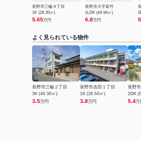
長野市三輪９丁目
長野市大字富竹
1K (28.30㎡)
1LDK (44.94㎡)
2
5.65
6.8
5
万円
万円
よく見られている物件
長野市三輪２丁目
長野市吉田１丁目
長野市
3K (45.30㎡)
1K (26.50㎡)
2DK (
3.5
3.8
5.4
万円
万円
万