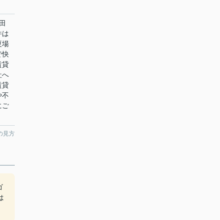
田
件は
夏場
で快
賃貸
社へ
賃貸
や不
にご
の見方
ゴ
は