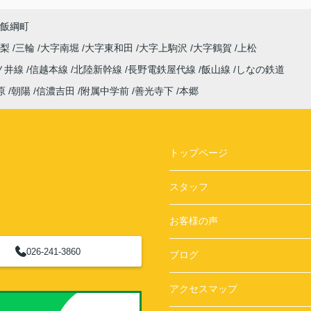
飯綱町
高梨
三輪
大字南堀
大字東和田
大字上駒沢
大字鶴賀
上松
ノ井線
信越本線
北陸新幹線
長野電鉄屋代線
飯山線
しなの鉄道
原
朝陽
信濃吉田
附属中学前
善光寺下
本郷
トップページ
スタッフ
お客様の声
026-241-3860
ブログ
アクセスマップ