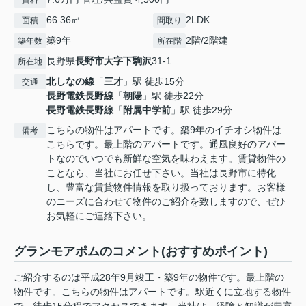
賃料
66.36㎡
2LDK
面積
間取り
築9年
2階/2階建
築年数
所在階
長野県
長野市
大字下駒沢
31-1
所在地
北しなの線
「
三才
」駅 徒歩15分
交通
長野電鉄長野線
「
朝陽
」駅 徒歩22分
長野電鉄長野線
「
附属中学前
」駅 徒歩29分
こちらの物件はアパートです。築9年のイチオシ物件は
備考
こちらです。最上階のアパートです。通風良好のアパー
トなのでいつでも新鮮な空気を味わえます。賃貸物件の
ことなら、当社にお任せ下さい。当社は長野市に特化
し、豊富な賃貸物件情報を取り扱っております。お客様
のニーズに合わせて物件のご紹介を致しますので、ぜひ
お気軽にご連絡下さい。
グランモアポムのコメント(おすすめポイント)
ご紹介するのは平成28年9月竣工・築9年の物件です。最上階の
物件です。こちらの物件はアパートです。駅近くに立地する物件