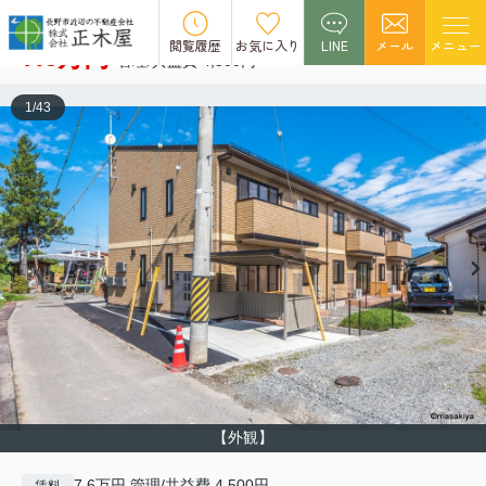
グランモアポム
空室1
閲覧履歴
お気に入り
LINE
メール
メニュー
7.6万円
管理/共益費 4,500円
1
/
43
【外観】
7.6万円 管理/共益費 4,500円