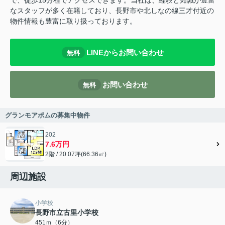
で、徒歩15分程でアクセスできます。当社は、経験と知識が豊富
なスタッフが多く在籍しており、長野市や北しなの線三才付近の
物件情報も豊富に取り扱っております。
LINEからお問い合わせ
無料
お問い合わせ
無料
グランモアポムの募集中物件
202
7.6万円
2階 / 20.07坪(66.36㎡)
周辺施設
小学校
長野市立古里小学校
451ｍ（6分）