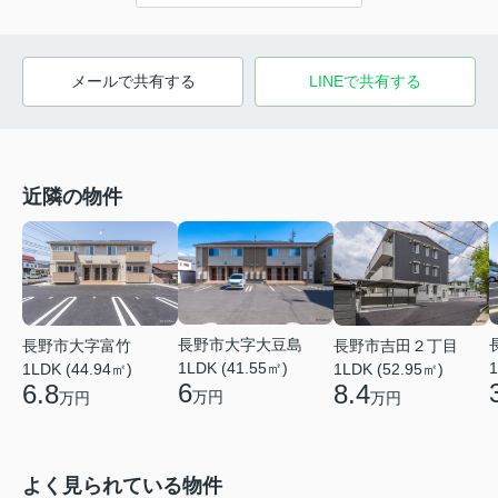
メールで共有する
LINEで共有する
近隣の物件
長野市大字大豆島
長野市大字富竹
長野市吉田２丁目
1LDK (41.55㎡)
1
1LDK (44.94㎡)
1LDK (52.95㎡)
6
6.8
8.4
万円
万円
万円
よく見られている物件