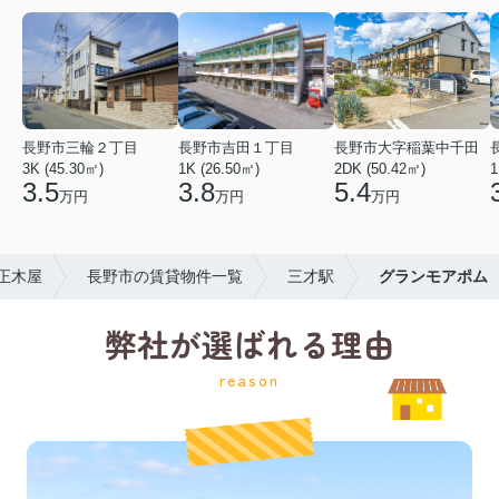
長野市三輪２丁目
長野市吉田１丁目
長野市大字稲葉中千田
3K (45.30㎡)
1K (26.50㎡)
2DK (50.42㎡)
1
3.5
3.8
5.4
万円
万円
万円
正木屋
長野市の賃貸物件一覧
三才駅
グランモアポム
弊社が選ばれる理由
reason