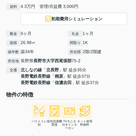
4.3万円 管理/共益費 3,000円
賃料
初期費用シミュレーション
0ヶ月
1ヶ月
敷金
礼金
26.98㎡
1K
面積
間取り
築34年
2階/2階建
築年数
所在階
長野県
長野市
大字西尾張部
75-2
所在地
北しなの線
「
北長野
」駅 徒歩35分
交通
長野電鉄長野線
「
桐原
」駅 徒歩37分
長野電鉄長野線
「
信濃吉田
」駅 徒歩37分
物件の特徴
バストイレ
室内洗濯機
TVモニタ
ネット使用
別
置場
付きインタ
料無料
ーホン