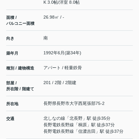
K 3.0帖
/
洋室 8.0帖
26.98㎡ / -
面積 /
バルコニー面積
南
向き
1992年6月(築34年)
築年月
アパート / 軽量鉄骨
種別 / 建物構造
201 / 2階 / 2階建
部屋 /
所在階 / 階建て
長野県
長野市
大字西尾張部
75-2
所在地
北しなの線
「
北長野
」駅 徒歩35分
交通
長野電鉄長野線
「
桐原
」駅 徒歩37分
長野電鉄長野線
「
信濃吉田
」駅 徒歩37分