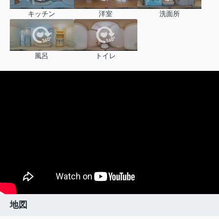
キッチン
洋室
洗面所
風呂
トイレ
地図