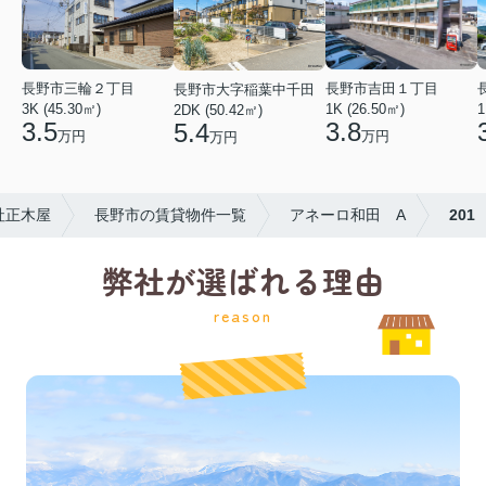
長野市三輪２丁目
長野市吉田１丁目
長野市大字稲葉中千田
3K (45.30㎡)
1K (26.50㎡)
1
2DK (50.42㎡)
3.5
3.8
5.4
万円
万円
万円
社正木屋
長野市の賃貸物件一覧
アネーロ和田 A
201
弊社が選ばれる理由
reason