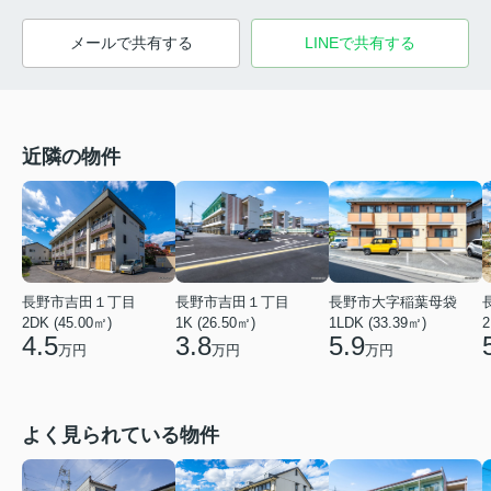
メールで共有する
LINEで共有する
近隣の物件
長野市吉田１丁目
長野市大字稲葉母袋
長野市吉田１丁目
1K (26.50㎡)
1LDK (33.39㎡)
2DK (45.00㎡)
2
3.8
5.9
4.5
万円
万円
万円
よく見られている物件