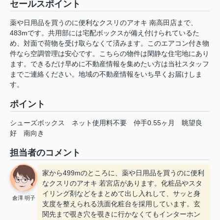
セールスポイント
薬や日用品を買うのに便利なクスリのアオキ 南高田店まで、
483mです。共用部には宅配ボックスが備え付けられているた
め、対面で荷物を受け取らなくて済みます。このエアコン付き物
件なら空調管理は安心です。こちらの物件は閑静な住宅地にあり
ます。できるだけ早めに不動産情報を集めたい方は当社スタッフ
までご連絡ください。地域の不動産情報をいち早くお届けしま
す。
ポイント
シューズボックス
ネット使用料不要
仲手0.55ヶ月
眺望良
好
南向き
担当者のコメント
家から499mのところに、薬や日用品を買うのに便利
なクスリのアオキ 若宮店があります。化粧品やスタ
イリング剤などをまとめて出し入れして、サッと身
倉澤 明子
支度を整えられる洗面化粧台を採用しています。玄
関先まで覗き穴を覗きに行かなくてもインターホン