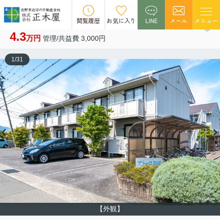
NEW
閲覧履歴
お気に入り
LINE
メール
メニュー
アネーロ和田 A 201
4.3
万円
管理/共益費 3,000円
1
/
31
【外観】