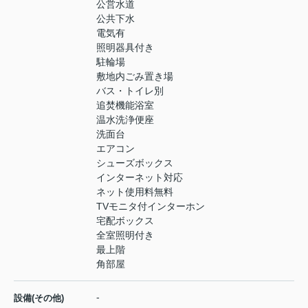
公営水道
公共下水
電気有
照明器具付き
駐輪場
敷地内ごみ置き場
バス・トイレ別
追焚機能浴室
温水洗浄便座
洗面台
エアコン
シューズボックス
インターネット対応
ネット使用料無料
TVモニタ付インターホン
宅配ボックス
全室照明付き
最上階
角部屋
-
設備(その他)