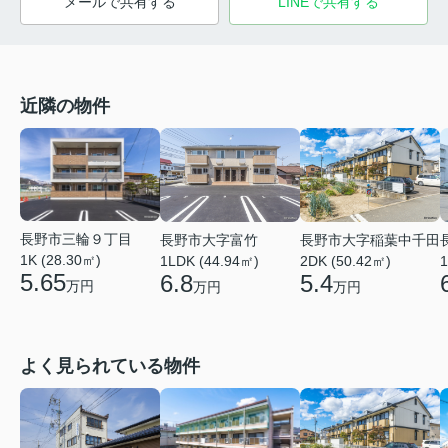
メールで共有する
LINEで共有する
近隣の物件
長野市三輪９丁目
長野市大字富竹
長野市大字稲葉中千田
1K (28.30㎡)
1
1LDK (44.94㎡)
2DK (50.42㎡)
5.65
6.8
5.4
万円
万円
万円
よく見られている物件