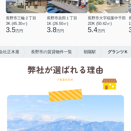
長野市三輪２丁目
長野市吉田１丁目
長野市大字稲葉中千田
3K (45.30㎡)
1K (26.50㎡)
2DK (50.42㎡)
1
3.5
3.8
5.4
万円
万円
万円
会社正木屋
長野市の賃貸物件一覧
朝陽駅
グランツＫ
弊社が選ばれる理由
reason