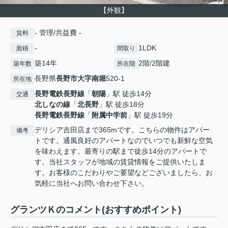
【外観】
- 管理/共益費 -
賃料
-
1LDK
面積
間取り
築14年
2階/2階建
築年数
所在階
長野県
長野市
大字南堀
520-1
所在地
長野電鉄長野線
「
朝陽
」駅 徒歩14分
交通
北しなの線
「
北長野
」駅 徒歩18分
長野電鉄長野線
「
附属中学前
」駅 徒歩19分
デリシア吉田店まで365mです。こちらの物件はアパー
備考
トです。通風良好のアパートなのでいつでも新鮮な空気
を味わえます。最寄りの駅まで徒歩14分のアパートで
す。当社スタッフが地域の賃貸情報をご提供いたしま
す。お客様のこだわりやご要望などございましたら、お
気軽に当社へお問い合わせ下さい。
グランツＫのコメント(おすすめポイント)