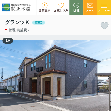
この物件の募集は終了しました。
閲覧履歴
お気に入り
LINE
メール
メニュー
グランツＫ
空室0
-
管理/共益費 -
1
/
9