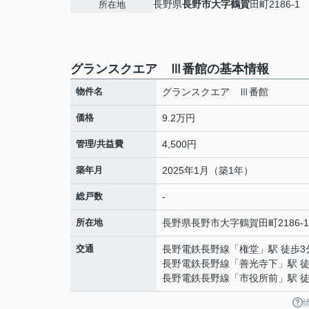
長野県
長野市
大字鶴賀
田町2186-1
所在地
グランスクエア Ⅲ番館の基本情報
物件名
グランスクエア Ⅲ番館
価格
9.2万円
管理/共益費
4,500円
築年月
2025年1月（築1年）
総戸数
-
所在地
長野県
長野市
大字鶴賀
田町2186-1
交通
長野電鉄長野線
「
権堂
」駅 徒歩3
長野電鉄長野線
「
善光寺下
」駅 
長野電鉄長野線
「
市役所前
」駅 