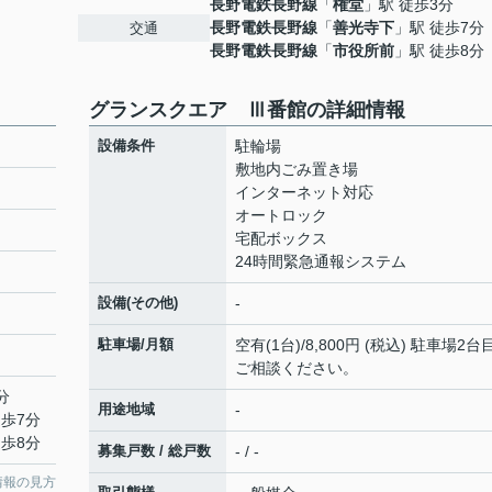
長野電鉄長野線
「
権堂
」駅 徒歩3分
長野電鉄長野線
「
善光寺下
」駅 徒歩7分
交通
長野電鉄長野線
「
市役所前
」駅 徒歩8分
グランスクエア Ⅲ番館の詳細情報
設備条件
駐輪場
敷地内ごみ置き場
インターネット対応
オートロック
宅配ボックス
24時間緊急通報システム
設備(その他)
-
駐車場/月額
空有(1台)/8,800円 (税込) 駐車場2台
ご相談ください。
分
用途地域
-
徒歩7分
徒歩8分
募集戸数 / 総戸数
- / -
情報の見方