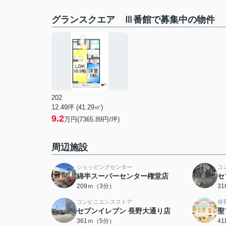
グランスクエア Ⅲ番館で募集中の物件
202
12.49坪 (41.29㎡)
9.2
万円(7365.89円/坪)
周辺施設
ショッピングセンター
コ
綿半スーパーセンター権堂店
セ
209ｍ（3分）
3
コンビニエンスストア
保
セブンイレブン 長野大通り店
聖
361ｍ（5分）
4