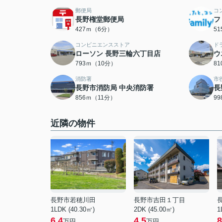
郵便局
コ
長野権堂郵便局
フ
427ｍ（6分）
5
コンビニエンスストア
ド
ローソン 長野三輪六丁目店
ウ
793ｍ（10分）
8
消防署
市
長野市消防局 中央消防署
長
856ｍ（11分）
9
近隣の物件
長野市若穂川田
長野市吉田１丁目
1LDK (40.30㎡)
2DK (45.00㎡)
1
6.4
4.5
8
万円
万円