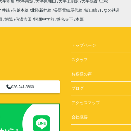
大字稲葉
大字南堀
大字東和田
大字上駒沢
大字鶴賀
上松
ノ井線
信越本線
北陸新幹線
長野電鉄屋代線
飯山線
しなの鉄道
原
朝陽
信濃吉田
附属中学前
善光寺下
本郷
トップページ
スタッフ
お客様の声
026-241-3860
ブログ
アクセスマップ
会社概要