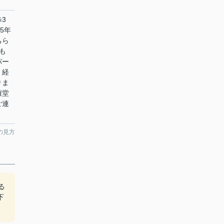
3
5年
ちら
も
パー
、経
りま
権堂
ご連
の見方
る
下