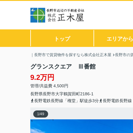
トップ
エリアか
｜長野市で賃貸物件を探すなら株式会社正木屋
長野市の
グランスクエア Ⅲ番館
9.2万円
管理/共益費 4,500円
長野県
長野市
大字鶴賀
田町2186-1
長野電鉄長野線「権堂」駅徒歩3分
長野電鉄長野線
1
/
49