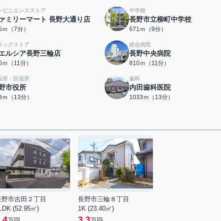
ンビニエンスストア
中学校
ァミリーマート 長野大通り店
長野市立柳町中学校
15ｍ（7分）
671ｍ（9分）
ラッグストア
総合病院
エルシア長野三輪店
長野中央病院
10ｍ（11分）
810ｍ（11分）
役所・区役所
歯科
野市役所
内田歯科医院
98ｍ（13分）
1033ｍ（13分）
長野市吉田２丁目
長野市三輪８丁目
LDK (52.95㎡)
1K (23.40㎡)
.4
3.3
万円
万円