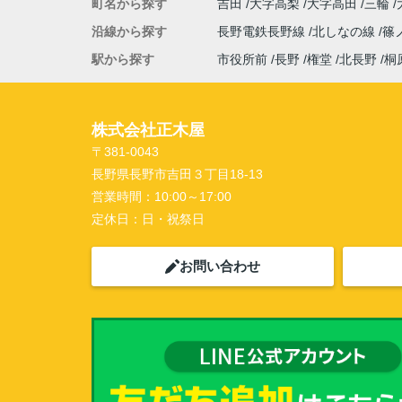
町名から探す
吉田
大字高梨
大字高田
三輪
沿線から探す
長野電鉄長野線
北しなの線
篠
駅から探す
市役所前
長野
権堂
北長野
桐
株式会社正木屋
〒381-0043
長野県長野市吉田３丁目18-13
営業時間：
10:00～17:00
定休日：
日・祝祭日
お問い合わせ