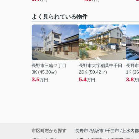
よく見られている物件
長野市三輪２丁目
長野市大字稲葉中千田
長野市
3K (45.30㎡)
2DK (50.42㎡)
1K (2
3.5
5.4
3.8
万円
万円
万
市区町村から探す
長野市
須坂市
千曲市
上水内郡