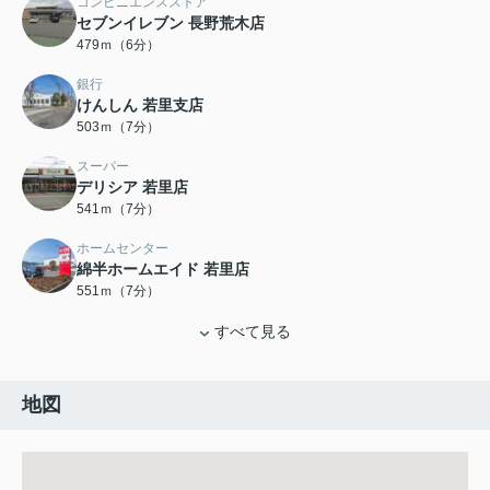
コンビニエンスストア
セブンイレブン 長野荒木店
479ｍ（6分）
銀行
けんしん 若里支店
503ｍ（7分）
スーパー
デリシア 若里店
541ｍ（7分）
ホームセンター
綿半ホームエイド 若里店
551ｍ（7分）
すべて見る
地図