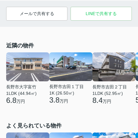
メールで共有する
LINEで共有する
近隣の物件
長野市吉田１丁目
長野市大字富竹
長野市吉田２丁目
1K (26.50㎡)
1
1LDK (44.94㎡)
1LDK (52.95㎡)
3.8
6.8
8.4
万円
万円
万円
よく見られている物件