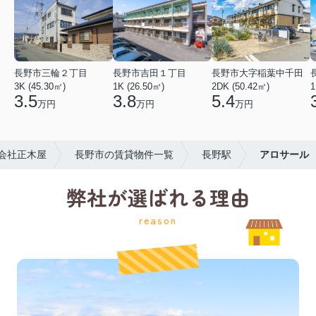
長野市三輪２丁目
長野市吉田１丁目
長野市大字稲葉中千田
3K (45.30㎡)
1K (26.50㎡)
2DK (50.42㎡)
1
3.5
3.8
5.4
万円
万円
万円
会社正木屋
長野市の賃貸物件一覧
長野駅
アロサール
弊社が選ばれる理由
reason