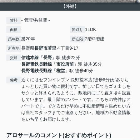
【外観】
- 管理/共益費 -
賃料
-
1LDK
面積
間取り
築20年
2階/2階建
築年数
所在階
長野県
長野市
若里
４丁目9-17
所在地
信越本線
「
長野
」駅 徒歩22分
交通
長野電鉄長野線
「
市役所前
」駅 徒歩35分
長野電鉄長野線
「
権堂
」駅 徒歩40分
近くにはセブンイレブン 長野荒木店(徒歩6分)がありち
備考
ょっとした買い物に便利です。忙しい日でもゴミ出しを
サクッと終えられるように、敷地内にゴミ置き場を設置
しています。最上階のアパートです。こちらの物件はア
パートです。できるだけ早めに不動産情報を集めたい方
は当社スタッフまでご連絡ください。地域の不動産情報
をいち早くお届けします。
アロサールのコメント(おすすめポイント)