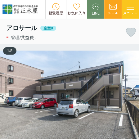
この物件の募集は終了しました。
閲覧履歴
お気に入り
LINE
メール
メニュー
アロサール
空室0
-
管理/共益費 -
1
/
8