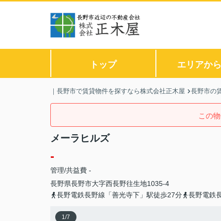
トップ
エリアか
｜長野市で賃貸物件を探すなら株式会社正木屋
長野市の
この物
メーラヒルズ
-
管理/共益費 -
長野県
長野市
大字西長野
往生地1035-4
長野電鉄長野線「善光寺下」駅徒歩27分
長野電鉄
1
/
7