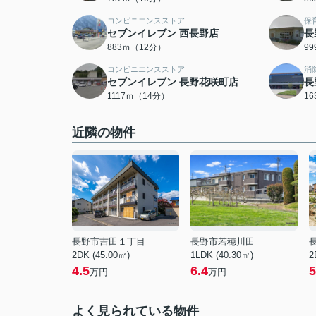
コンビニエンスストア
保
セブンイレブン 西長野店
長
883ｍ（12分）
9
コンビニエンスストア
消
セブンイレブン 長野花咲町店
長
1117ｍ（14分）
1
近隣の物件
長野市吉田１丁目
長野市若穂川田
2DK (45.00㎡)
1LDK (40.30㎡)
2
4.5
6.4
5
万円
万円
よく見られている物件