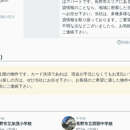
歩37
はアパートです。長野市エリアにあ
貸情報のことなら、地域に密着した
へお任せ下さい。当社は、多種多様
情報の見方
貸情報を取り扱っております。ご要
不明な点などございましたら、お気
ご連絡下さい。
情報
)
上階の物件です。カード決済であれば、現金が手元になくてもお支払い
お探しの方は、ぜひ当社にお任せ下さい。お客様のご希望に適した物件
軽にご連絡下さい。
学校
中学校
野市立加茂小学校
長野市立西部中学校
65ｍ（11分）
877ｍ（11分）