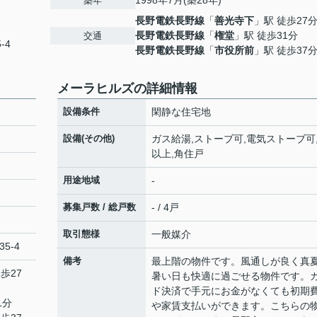
1998年7月(築28年)
築年
長野電鉄長野線
「
善光寺下
」駅 徒歩27
長野電鉄長野線
「
権堂
」駅 徒歩31分
交通
-4
長野電鉄長野線
「
市役所前
」駅 徒歩37
メーラヒルズの詳細情報
設備条件
閑静な住宅地
設備(その他)
ガス給湯,ストーブ可,電気ストーブ可,
以上,角住戸
用途地域
-
募集戸数 / 総戸数
- / 4戸
取引態様
一般媒介
5-4
備考
最上階の物件です。風通しが良く真
歩27
暑い日も快適に過ごせる物件です。
ド決済で手元にお金がなくても初期
1分
や家賃支払いができます。こちらの