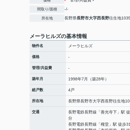
-
管理/共益費
-
価格
-/-
間取り/面積
長野県
長野市
大字西長野
往生地1035
所在地
メーラヒルズの基本情報
物件名
メーラヒルズ
価格
-
管理/共益費
-
築年月
1998年7月（築28年）
総戸数
4戸
所在地
長野県
長野市
大字西長野
往生地103
交通
長野電鉄長野線
「
善光寺下
」駅 徒
分
長野電鉄長野線
「
権堂
」駅 徒歩3