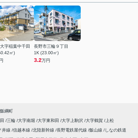
大字稲葉中千田
長野市三輪９丁目
50.42㎡)
1K (23.00㎡)
3.2
円
万円
飯綱町
高田
三輪
大字南堀
大字東和田
大字上駒沢
大字鶴賀
上松
ノ井線
信越本線
北陸新幹線
長野電鉄屋代線
飯山線
しなの鉄道