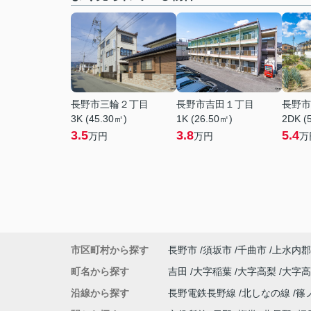
長野市三輪２丁目
長野市吉田１丁目
長野市
3K (45.30㎡)
1K (26.50㎡)
2DK (
3.5
3.8
5.4
万円
万円
万
市区町村から探す
長野市
須坂市
千曲市
上水内郡
町名から探す
吉田
大字稲葉
大字高梨
大字
沿線から探す
長野電鉄長野線
北しなの線
篠