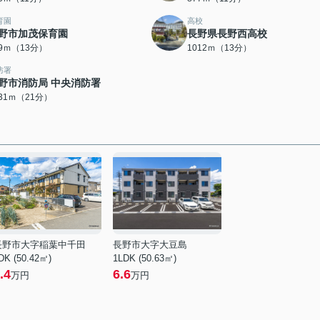
育園
高校
野市加茂保育園
長野県長野西高校
99ｍ（13分）
1012ｍ（13分）
防署
野市消防局 中央消防署
631ｍ（21分）
長野市大字稲葉中千田
長野市大字大豆島
DK (50.42㎡)
1LDK (50.63㎡)
.4
6.6
万円
万円