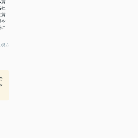
る賃
当社
な賃
望や
軽に
の見方
で
や