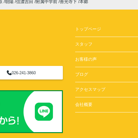
原
朝陽
信濃吉田
附属中学前
善光寺下
本郷
トップページ
スタッフ
お客様の声
026-241-3860
ブログ
アクセスマップ
会社概要