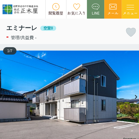
この物件の募集は終了しました。
閲覧履歴
お気に入り
LINE
メール
メニュー
エミナーレ
空室0
-
管理/共益費 -
1
/
7