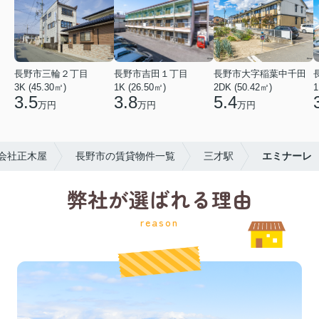
長野市三輪２丁目
長野市吉田１丁目
長野市大字稲葉中千田
3K (45.30㎡)
1K (26.50㎡)
2DK (50.42㎡)
1
3.5
3.8
5.4
万円
万円
万円
会社正木屋
長野市の賃貸物件一覧
三才駅
エミナーレ
弊社が選ばれる理由
reason