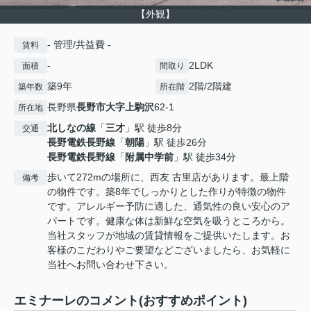
【外観】
- 管理/共益費 -
賃料
-
2LDK
面積
間取り
築9年
2階/2階建
築年数
所在階
長野県
長野市
大字上駒沢
62-1
所在地
北しなの線
「
三才
」駅 徒歩8分
交通
長野電鉄長野線
「
朝陽
」駅 徒歩26分
長野電鉄長野線
「
附属中学前
」駅 徒歩34分
歩いて272mの場所に、西友 古里店があります。最上階
備考
の物件です。築8年でしっかりとした作りが特徴の物件
です。アレルギー予防に適した、通気性の良い安心のア
パートです。健康な体は新鮮な空気を吸うところから。
当社スタッフが地域の賃貸情報をご提供いたします。お
客様のこだわりやご要望などございましたら、お気軽に
当社へお問い合わせ下さい。
エミナーレのコメント(おすすめポイント)