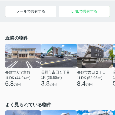
メールで共有する
LINEで共有する
近隣の物件
長野市吉田１丁目
長野市大字富竹
長野市吉田２丁目
1K (26.50㎡)
1
1LDK (44.94㎡)
1LDK (52.95㎡)
3.8
6.8
8.4
万円
万円
万円
よく見られている物件