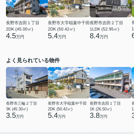
長野市吉田１丁目
長野市大字稲葉中千田
長野市吉田２丁目
1
2DK (45.00㎡)
2DK (50.42㎡)
1LDK (52.95㎡)
4.5
5.4
8.4
万円
万円
万円
よく見られている物件
長野市三輪２丁目
長野市大字稲葉中千田
長野市吉田１丁目
3K (45.30㎡)
2DK (50.42㎡)
1K (26.50㎡)
1
3.5
5.4
3.8
万円
万円
万円