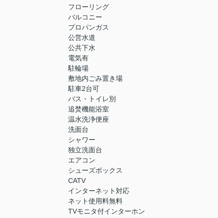
フローリング
バルコニー
プロパンガス
公営水道
公共下水
電気有
駐輪場
敷地内ごみ置き場
駐車2台可
バス・トイレ別
追焚機能浴室
温水洗浄便座
洗面台
シャワー
独立洗面台
エアコン
シューズボックス
CATV
インターネット対応
ネット使用料無料
TVモニタ付インターホン