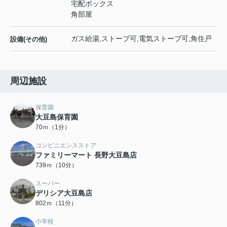
宅配ボックス
角部屋
ガス給湯,ストーブ可,電気ストーブ可,角住戸
設備(その他)
周辺施設
保育園
大豆島保育園
70ｍ（1分）
コンビニエンスストア
ファミリーマート 長野大豆島店
739ｍ（10分）
スーパー
デリシア大豆島店
802ｍ（11分）
小学校