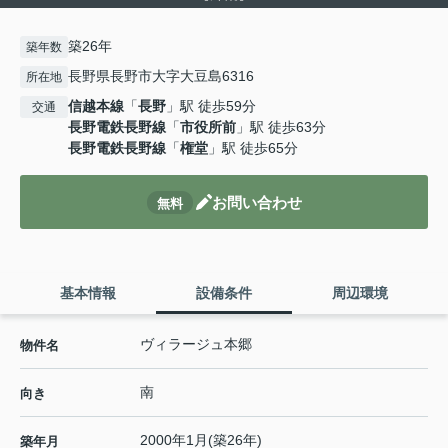
築26年
築年数
長野県長野市大字大豆島6316
所在地
信越本線
「
長野
」駅 徒歩59分
交通
長野電鉄長野線
「
市役所前
」駅 徒歩63分
長野電鉄長野線
「
権堂
」駅 徒歩65分
お問い合わせ
無料
基本情報
設備条件
周辺環境
ヴィラージュ本郷
物件名
南
向き
2000年1月(築26年)
築年月