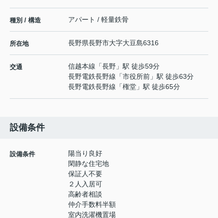
アパート / 軽量鉄骨
種別 / 構造
長野県
長野市
大字大豆島
6316
所在地
信越本線
「
長野
」駅 徒歩59分
交通
長野電鉄長野線
「
市役所前
」駅 徒歩63分
長野電鉄長野線
「
権堂
」駅 徒歩65分
設備条件
陽当り良好
設備条件
閑静な住宅地
保証人不要
２人入居可
高齢者相談
仲介手数料半額
室内洗濯機置場