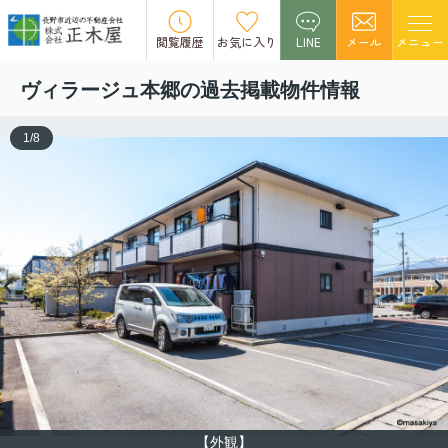
この物件の募集は終了しました。
閲覧履歴
お気に入り
LINE
メール
メニュー
ヴィラージュ本郷の過去掲載物件情報
1
/
8
【外観】