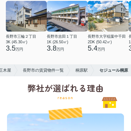
長野市三輪２丁目
長野市吉田１丁目
長野市大字稲葉中千田
3K (45.30㎡)
1K (26.50㎡)
2DK (50.42㎡)
1
3.5
3.8
5.4
万円
万円
万円
正木屋
長野市の賃貸物件一覧
桐原駅
セジュール桐原
弊社が選ばれる理由
reason