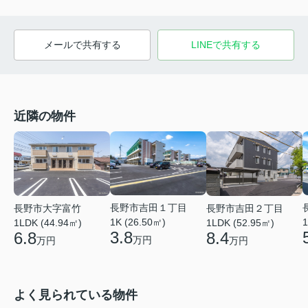
メールで共有する
LINEで共有する
近隣の物件
長野市吉田１丁目
長野市大字富竹
長野市吉田２丁目
1K (26.50㎡)
1
1LDK (44.94㎡)
1LDK (52.95㎡)
3.8
6.8
8.4
万円
万円
万円
よく見られている物件