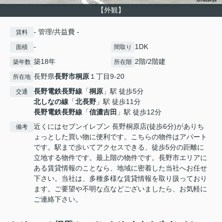
【外観】
- 管理/共益費 -
賃料
-
1DK
面積
間取り
築18年
2階/2階建
築年数
所在階
長野県
長野市
桐原
１丁目9-20
所在地
長野電鉄長野線
「
桐原
」駅 徒歩5分
交通
北しなの線
「
北長野
」駅 徒歩11分
長野電鉄長野線
「
信濃吉田
」駅 徒歩12分
近くにはセブンイレブン 長野桐原店(徒歩6分)がありち
備考
ょっとした買い物に便利です。こちらの物件はアパート
です。駅まで歩いてアクセスできる、徒歩5分の距離に
立地する物件です。最上階の物件です。長野市エリアに
ある賃貸情報のことなら、地域に密着した当社へお任せ
下さい。当社は、多種多様な賃貸情報を取り扱っており
ます。ご要望や不明な点などございましたら、お気軽に
ご連絡下さい。