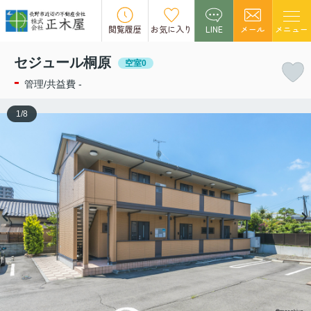
この物件の募集は終了しました。
閲覧履歴
お気に入り
LINE
メール
メニュー
セジュール桐原
空室0
-
管理/共益費 -
1
/
8