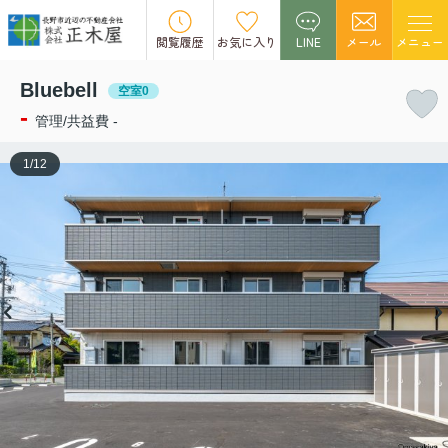
この物件の募集は終了しました。
閲覧履歴
お気に入り
LINE
メール
メニュー
Bluebell
空室0
-
管理/共益費 -
1
/
12