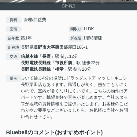
【外観】
- 管理/共益費 -
賃料
-
1LDK
面積
間取り
築1年
1階/3階建
築年数
所在階
長野県
長野市
大字栗田
部屋田166-1
所在地
信越本線
「
長野
」駅 徒歩12分
交通
長野電鉄長野線
「
市役所前
」駅 徒歩22分
長野電鉄長野線
「
権堂
」駅 徒歩28分
歩いて徒歩4分の場所にドラッグストア マツモトキヨシ
備考
長野栗田店もあります。風通しが良く、熱がこもりにく
いので、室内が暑くなりにくいです。こちらの物件はア
パートです。眺望良好で景色が楽しめます。当社スタッ
フが地域の賃貸情報をご提供いたします。お客様のこだ
わりやご要望などございましたら、お気軽に当社へお問
い合わせ下さい。
Bluebellのコメント(おすすめポイント)