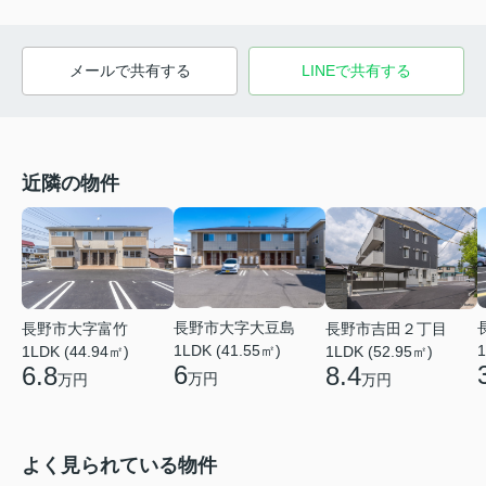
メールで共有する
LINEで共有する
近隣の物件
長野市大字大豆島
長野市大字富竹
長野市吉田２丁目
1LDK (41.55㎡)
1
1LDK (44.94㎡)
1LDK (52.95㎡)
6
6.8
8.4
万円
万円
万円
よく見られている物件