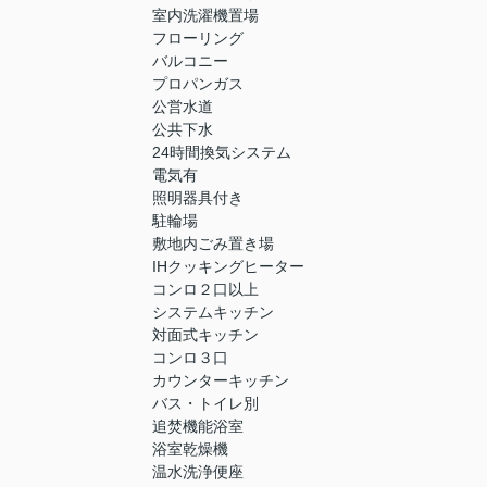
室内洗濯機置場
フローリング
バルコニー
プロパンガス
公営水道
公共下水
24時間換気システム
電気有
照明器具付き
駐輪場
敷地内ごみ置き場
IHクッキングヒーター
コンロ２口以上
システムキッチン
対面式キッチン
コンロ３口
カウンターキッチン
バス・トイレ別
追焚機能浴室
浴室乾燥機
温水洗浄便座