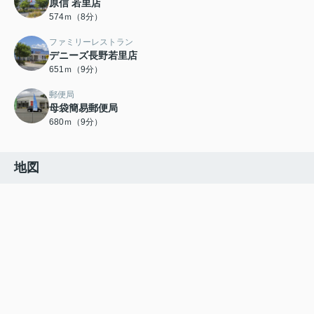
原信 若里店
574ｍ（8分）
ファミリーレストラン
デニーズ長野若里店
651ｍ（9分）
郵便局
母袋簡易郵便局
680ｍ（9分）
地図