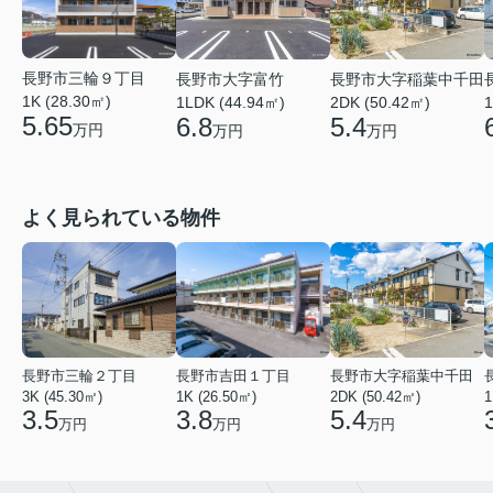
長野市三輪９丁目
長野市大字富竹
長野市大字稲葉中千田
1K (28.30㎡)
1
1LDK (44.94㎡)
2DK (50.42㎡)
5.65
6.8
5.4
万円
万円
万円
よく見られている物件
長野市三輪２丁目
長野市吉田１丁目
長野市大字稲葉中千田
3K (45.30㎡)
1K (26.50㎡)
2DK (50.42㎡)
1
3.5
3.8
5.4
万円
万円
万円