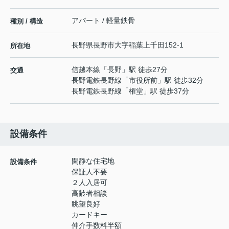
アパート / 軽量鉄骨
種別 / 構造
長野県
長野市
大字稲葉
上千田152-1
所在地
信越本線
「
長野
」駅 徒歩27分
交通
長野電鉄長野線
「
市役所前
」駅 徒歩32分
長野電鉄長野線
「
権堂
」駅 徒歩37分
設備条件
閑静な住宅地
設備条件
保証人不要
２人入居可
高齢者相談
眺望良好
カードキー
仲介手数料半額