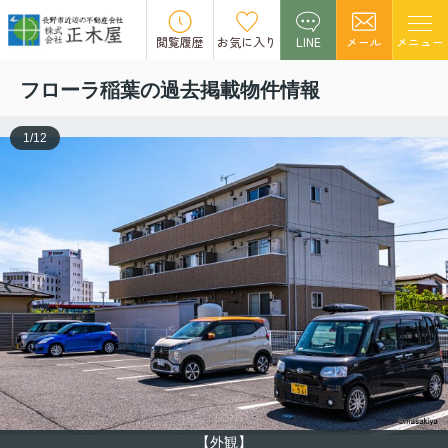
この物件の募集は終了しました。
閲覧履歴
お気に入り
LINE
メール
メニュー
フローラ稲葉の過去掲載物件情報
1
/
12
【外観】