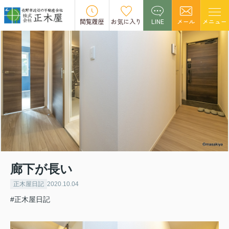
閲覧履歴
お気に入り
LINE
メール
メニュー
廊下が長い
正木屋日記
2020.10.04
#正木屋日記