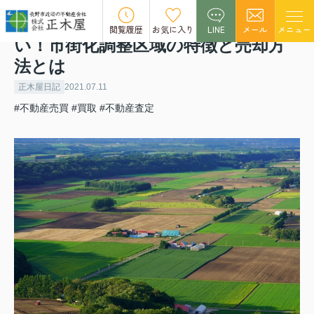
市街化調整区域の不動産を売却した
閲覧履歴
お気に入り
LINE
メール
メニュー
い！市街化調整区域の特徴と売却方
法とは
正木屋日記
2021.07.11
#不動産売買
#買取
#不動産査定