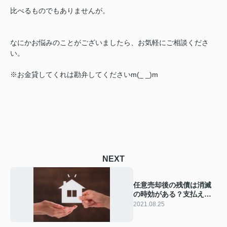
比べるものでもありませんが。
なにかお悩みのことがございましたら、お気軽にご相談くださ
い。
※お金貸してくれは勘弁してくださいm(_ _)m
NEXT
任意売却後の残債は消滅
の時効がある？支払えな
い場合の対処法とは
2021.08.25