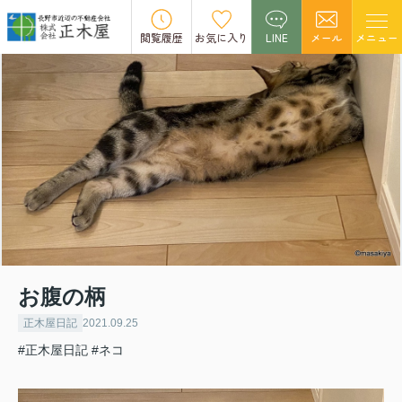
閲覧履歴
お気に入り
LINE
メール
メニュー
お腹の柄
正木屋日記
2021.09.25
#正木屋日記
#ネコ