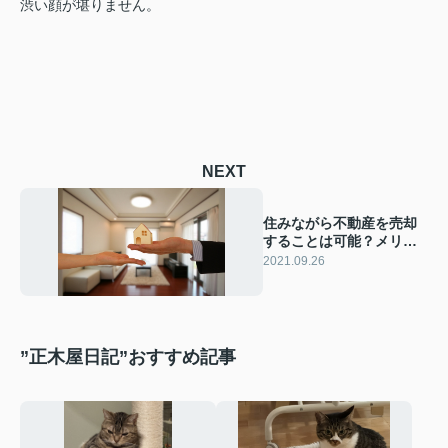
渋い顔が堪りません。
NEXT
住みながら不動産を売却
することは可能？メリッ
トや注意点を解説！
2021.09.26
”正木屋日記”おすすめ記事