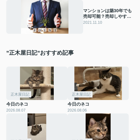
マンションは築30年でも
売却可能？売却しやすく
なるポイントとは
2021.11.10
”正木屋日記”おすすめ記事
正木屋日記
正木屋日記
今日のネコ
今日のネコ
2026.08.07
2026.08.06