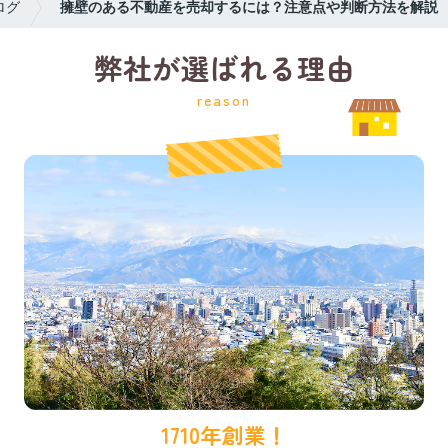
ログ
擁壁のある不動産を売却するには？注意点や判断方法を解説
弊社が選ばれる理由
reason
1710年創業！