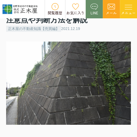
擁壁のある不動産を売却するには？
閲覧履歴
お気に入り
LINE
メール
メニュー
注意点や判断方法を解説
正木屋の不動産知識【売買編】
2021.12.19