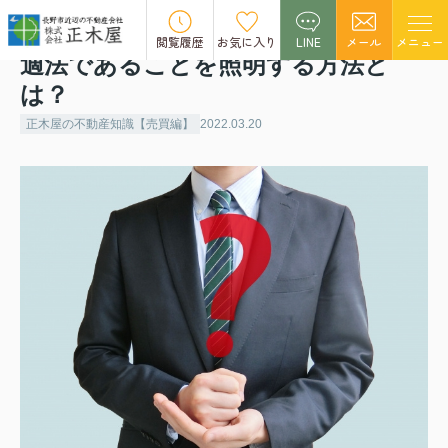
不動産売却の際に検査済証がない？
閲覧履歴
お気に入り
LINE
メール
メニュー
適法であることを照明する方法と
は？
正木屋の不動産知識【売買編】
2022.03.20