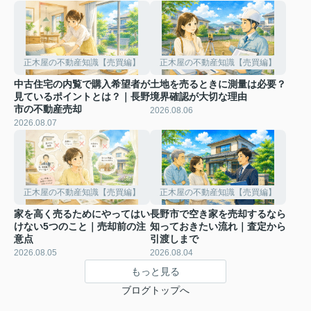
正木屋の不動産知識【売買編】
正木屋の不動産知識【売買編】
中古住宅の内覧で購入希望者が
土地を売るときに測量は必要？
見ているポイントとは？｜長野
境界確認が大切な理由
市の不動産売却
2026.08.06
2026.08.07
正木屋の不動産知識【売買編】
正木屋の不動産知識【売買編】
家を高く売るためにやってはい
長野市で空き家を売却するなら
けない5つのこと｜売却前の注
知っておきたい流れ｜査定から
意点
引渡しまで
2026.08.05
2026.08.04
もっと見る
ブログトップへ