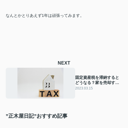
なんとかとりあえず1年は頑張ってみます。
NEXT
固定資産税を滞納すると
どうなる？家を売却する
方法や条件をご紹介
2023.03.15
”正木屋日記”おすすめ記事