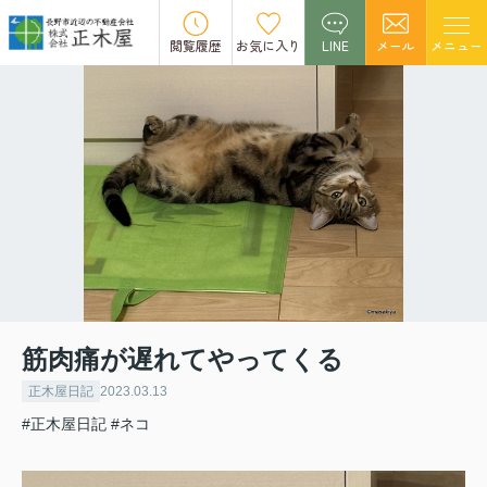
閲覧履歴
お気に入り
LINE
メール
メニュー
筋肉痛が遅れてやってくる
正木屋日記
2023.03.13
#正木屋日記
#ネコ